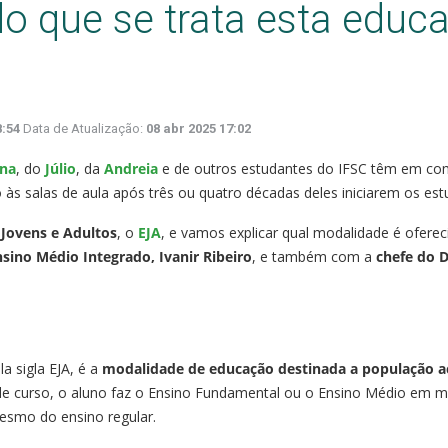
do que se trata esta educ
8:54
Data de Atualização:
08 abr 2025 17:02
ina
, do
Júlio
, da
Andreia
e de outros estudantes do IFSC têm em c
às salas de aula após três ou quatro décadas deles iniciarem os est
Jovens e Adultos
, o
EJA
, e vamos explicar qual modalidade é ofere
nsino Médio Integrado, Ivanir Ribeiro
, e também com a
chefe do D
a sigla EJA, é a
modalidade de educação destinada a população a
 de curso, o aluno faz o Ensino Fundamental ou o Ensino Médio em 
mesmo do ensino regular.