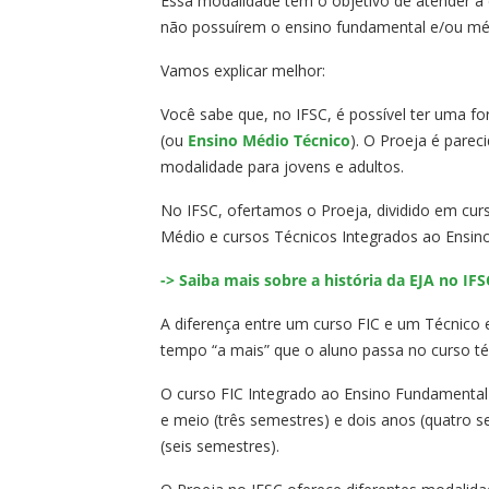
Essa modalidade tem o objetivo de atender à 
não possuírem o ensino fundamental e/ou mé
Vamos explicar melhor:
Você sabe que, no IFSC, é possível ter uma 
(ou
Ensino Médio Técnico
). O Proeja é pare
modalidade para jovens e adultos.
No IFSC, ofertamos o Proeja, dividido em cur
Médio e cursos Técnicos Integrados ao Ensin
-> Saiba mais sobre a história da EJA no IFS
A diferença entre um curso FIC e um Técnico
tempo “a mais” que o aluno passa no curso té
O curso FIC Integrado ao Ensino Fundamental 
e meio (três semestres) e dois anos (quatro s
(seis semestres).