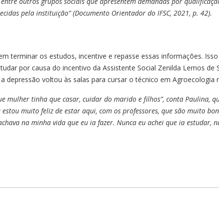
s, entre outros grupos sociais que apresentem demandas por qualifica
ecidas pela instituição” (Documento Orientador do IFSC, 2021, p. 42).
m terminar os estudos, incentive e repasse essas informações. Isso 
studar por causa do incentivo da Assistente Social Zenilda Lemos de
 depressão voltou às salas para cursar o técnico em Agroecologia
 mulher tinha que casar, cuidar do marido e filhos”, conta Paulina, que
a estou muito feliz de estar aqui, com os professores, que são muito bo
hava na minha vida que eu ia fazer. Nunca eu achei que ia estudar, n