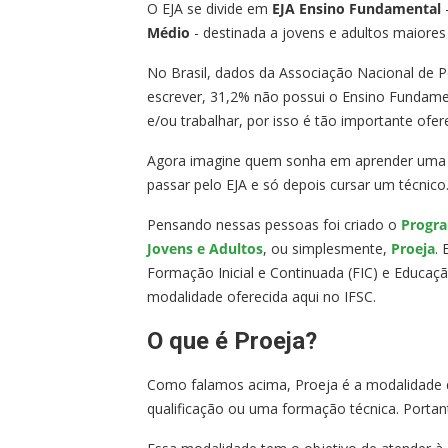
O EJA se divide em
EJA Ensino Fundamental
-
Médio
- destinada a jovens e adultos maiore
No Brasil, dados da Associação Nacional de
escrever, 31,2% não possui o Ensino Fundamen
e/ou trabalhar, por isso é tão importante ofe
Agora imagine quem sonha em aprender uma pr
passar pelo EJA e só depois cursar um técni
Pensando nessas pessoas foi criado o
Progra
Jovens e Adultos
, ou simplesmente,
Proeja
. 
Formação Inicial e Continuada (FIC) e Educaçã
modalidade oferecida aqui no IFSC.
O que é Proeja?
Como falamos acima, Proeja é a modalidade d
qualificação ou uma formação técnica. Porta