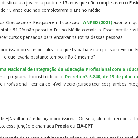
 destinada a jovens a partir de 15 anos que não completaram o Ensi
s de 18 anos que não completaram o Ensino Médio.
 Pós-Graduação e Pesquisa em Educação -
ANPED (2021)
apontam que
tal e 51,2% não possui o Ensino Médio completo. Esses brasileiros l
recer cursos pensados para encaixar na rotina dessas pessoas.
ofissão ou se especializar na que trabalha e não possui o Ensino F
co… o que levaria bastante tempo, não é mesmo?
ma Nacional de Integração da Educação Profissional com a Educ
Este programa foi instituído pelo
Decreto nº. 5.840, de 13 de julho d
o Profissional Técnica de Nível Médio (cursos técnicos), ambos inte
e EJA voltada à educação profissional. Ou seja, além de receber a
nto,,essa junção é chamada
Proeja
ou
EJA-EPT
.