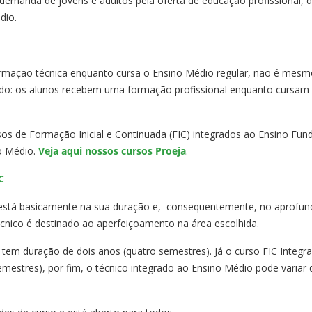
demanda de jovens e adultos pela oferta de educação profissional, d
dio.
formação técnica enquanto cursa o Ensino Médio regular, não é mes
cido: os alunos recebem uma formação profissional enquanto cursa
sos de Formação Inicial e Continuada (FIC) integrados ao Ensino Fun
o Médio.
Veja aqui nossos cursos Proeja
.
C
 está basicamente na sua duração e, consequentemente, no aprofun
cnico é destinado ao aperfeiçoamento na área escolhida.
tem duração de dois anos (quatro semestres). Já o curso FIC Integr
emestres), por fim, o técnico integrado ao Ensino Médio pode variar 