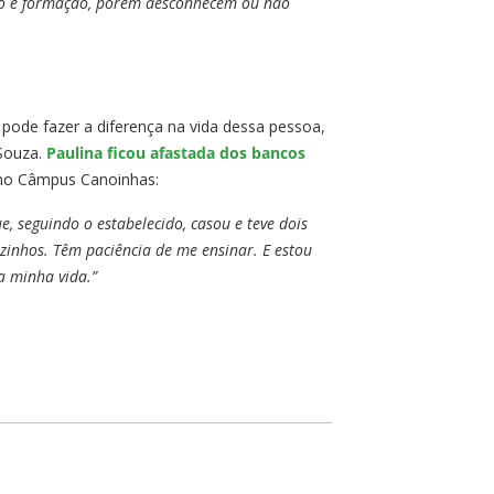
ção e formação, porém desconhecem ou não
pode fazer a diferença na vida dessa pessoa,
 Souza.
Paulina ficou afastada dos bancos
 no Câmpus Canoinhas:
, seguindo o estabelecido, casou e teve dois
nzinhos. Têm paciência de me ensinar. E estou
a minha vida.”