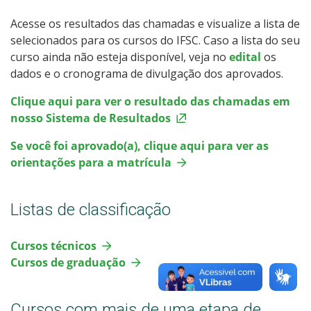
Acesse os resultados das chamadas e visualize a lista de
Especialização
selecionados para os cursos do IFSC.
Caso a lista do seu
curso ainda não esteja disponível, veja no
edital
os
Educação a Distância
dados e o cronograma de divulgação dos aprovados.
Clique aqui para ver o resultado das chamadas em
Todos os cursos
nosso Sistema de Resultados
Se você foi aprovado(a), clique aqui para ver as
orientações para a matrícula
Processo de Inscrição
Listas de classificação
Resultados
Cursos técnicos
Resultados das Vagas Remanescentes
Cursos de graduação
Como posso estudar no IFSC?
Cursos com mais de uma etapa de