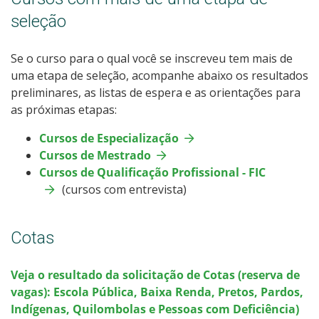
Calendário de inscrições
seleção
Processos Seletivos
Se o curso para o qual você se inscreveu tem mais de
uma etapa de seleção, acompanhe abaixo os resultados
Cotas
preliminares, as listas de espera e as orientações para
as próximas etapas:
Inscrições e acompanhamento
Cursos de Especialização
Cursos de Mestrado
Orientações para Matrícula
Cursos de Qualificação Profissional - FIC
(cursos com entrevista)
Transferências e Retornos
Provas e Gabaritos
Cotas
Estatísticas dos Processos Seletivos
Veja o resultado da solicitação de Cotas (reserva de
vagas): Escola Pública, Baixa Renda, Pretos, Pardos,
Indígenas, Quilombolas e Pessoas com Deficiência)