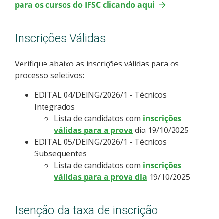
para os cursos do IFSC clicando aqui
Como posso estudar no IFSC?
Inscrições Válidas
Calendário de inscrições
Processos Seletivos
Verifique abaixo as inscrições válidas para os
processo seletivos:
Cotas
EDITAL 04/DEING/2026/1 - Técnicos
Integrados
Orientações para comprovação de cotas
Lista de candidatos com
inscrições
válidas para a prova
dia 19/10/2025
Inscrições e acompanhamento
EDITAL 05/DEING/2026/1 - Técnicos
Subsequentes
Lista de candidatos com
inscrições
Orientações para Matrícula
válidas para a prova dia
19/10/2025
Estatísticas dos Processos Seletivos
Isenção da taxa de inscrição
Cadastro de interesse