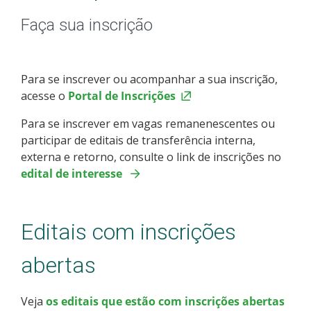
Pós-graduação
Faça sua inscrição
Educação a Distância
Educação de Jovens e Adultos
Para se inscrever ou acompanhar a sua inscrição,
acesse o
Portal de Inscrições
Transferências e retornos
Para se inscrever em vagas remanenescentes ou
participar de editais de transferência interna,
PartiuIF
externa e retorno, consulte o link de inscrições no
edital de interesse
Parcerias
Editais com inscrições
Processo de Inscrição
abertas
Resultados
Veja
os editais que estão com inscrições abertas