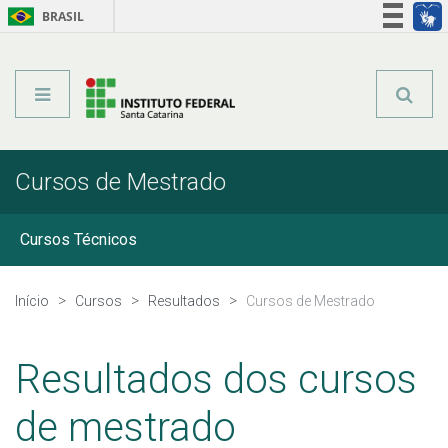
BRASIL
Órgãos do Governo
Acesso à informação
Legislação
Cursos de Mestrado
Cursos Técnicos
Graduação
Início
Cursos
Resultados
Cursos de Mestrado
Qualificação Profissional
Resultados dos cursos
Especialização Técnica
de mestrado