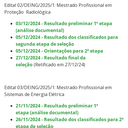
Edital 02/DEING/2025/1: Mestrado Profissional em
Como posso estudar no IFSC?
Proteção Radiológica
Calendário de inscrições
03/12/2024 - Resultado preliminar 1ª etapa
(análise documental)
Processos Seletivos
05/12/2024 - Resultado dos classificados para
segunda etapa de seleção
05/12/2024 - Orientações para 2ª etapa
Cotas
27/12/2024 - Resultado final da
seleção
(Retificado em 27/12/24)
Orientações para comprovação de cotas
Inscrições e acompanhamento
Edital 03/DEING/2025/1: Mestrado Profissional em
Sistemas de Energia Elétrica
Orientações para Matrícula
21/11/2024 - Resultado preliminar 1ª
Estatísticas dos Processos Seletivos
etapa (análise documental)
26/11/2024 - Resultado dos classificados para 2ª
etapa de seleção
Cadastro de interesse