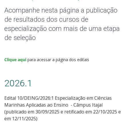
Pós-graduação
Acompanhe nesta página a publicação
Educação a Distância
de resultados dos cursos de
especialização com mais de uma etapa
Educação de Jovens e Adultos
de seleção
Transferências e retornos
Clique aqui
para acessar a página dos editais
PartiuIF
Parcerias
2026.1
Edital 10/DEING/2026:1 Especialização em Ciências
Processo de Inscrição
Marinhas Aplicadas ao Ensino - Câmpus Itajaí
(publicado em 30/09/2025 e retificado em 22/10/2025 e
em 12/11/2025)
Resultados