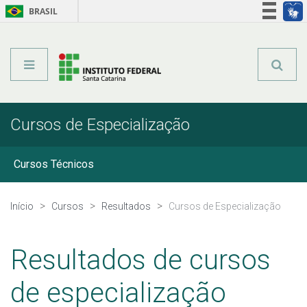
BRASIL
Órgãos do Governo
Acesso à informação
Legislação
Cursos de Especialização
Cursos Técnicos
Graduação
Início
Cursos
Resultados
Cursos de Especialização
Qualificação Profissional
Resultados de cursos
Especialização Técnica
de especialização