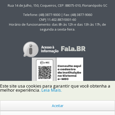
Rua 14 de Julho, 150, Coqueiros, CEP: 88075-010, Florianópolis-SC
Telefone: (48) 3877-9000 | Fax: (48) 3877-9060
CNPJ 11.402.887/0001-60
Horário de funcionamento: das 8h às 12h e das 13h às 17h, de
segunda a sexta-feira.
Este site usa cookies para garantir que você obtenha a
melhor experiência.
Leia Mais.
Aceitar
Copyright © 2022 Instituto Federal de Santa Catarina IFSC
Todos os Direitos Reservados.