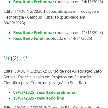
Resultado Preliminar
(publicado em 14/11/2025)
Como posso estudar no IFSC?
Edital 11/DEING/2026:1 Especialização em Inovação e
Tecnologia - Câmpus Tubarão (publicado em
Calendário de inscrições
30/09/2025)
Processos Seletivos
Resultado Preliminar
(publicado em 11/11/2025)
Resultado Final
(publicado em 14/11/2025)
Cotas
2025.2
Orientações para comprovação de cotas
Inscrições e acompanhamento
Edital 09/DEING/2025-2: Curso
de Pós-Graduação Lato
Sensu -
Especialização em Projetos em Educação
Orientações para Matrícula
Científica para Crianças - Jaraguá do Sul - Rau
09/07/2025 - resultado preliminar
Estatísticas dos Processos Seletivos
15/07/2025 - resultado final
Edital 10/DEING/2025-2: Curso
Cadastro de interesse
de Pós-Graduação Lato