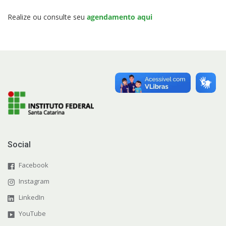
Colegiados
Realize ou consulte seu
agendamento aqui
Documentos Norteadores
Trabalhe no IFSC
Licitações
Acesso à Informação
Ouvidoria
Social
Editais do Câmpus
Facebook
Instagram
LinkedIn
YouTube