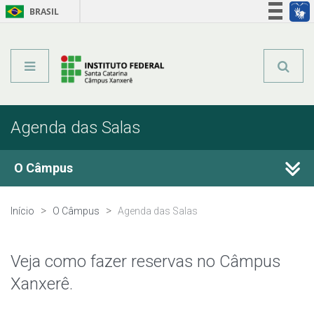
BRASIL
Órgãos do Governo
Acesso à informação
Legislação
Agenda das Salas
O Câmpus
Histórico
Início
O Câmpus
Agenda das Salas
Agenda das Salas
Veja como fazer reservas no Câmpus
Estrutura Organizacional
Xanxerê.