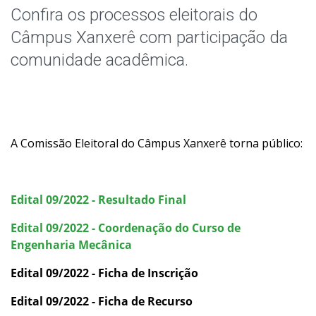
Horário de Aula
Confira os processos eleitorais do
Câmpus Xanxerê com participação da
Horário dos Professores
comunidade acadêmica.
Eleições
Oportunidades
A Comissão Eleitoral do Câmpus Xanxerê torna público:
Assistência Estudantil
Documentos Úteis
Edital 09/2022 - Resultado Final
Bibliotecas
Edital 09/2022 - Coordenação do Curso de
Engenharia Mecânica
Sistemas Acadêmicos
Edital 09/2022 - Ficha de Inscrição
Edital 09/2022 - Ficha de Recurso
Intercâmbio Estudantil