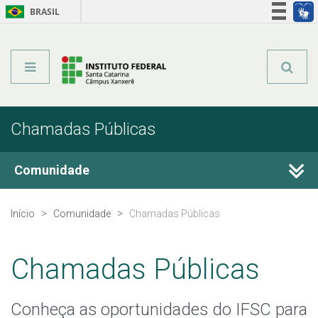
BRASIL
Órgãos do Governo
Acesso à informação
Legislação
Chamadas Públicas
Comunidade
Certificações
Início
Comunidade
Chamadas Públicas
Pesquisa e Inovação
Chamadas Públicas
Extensão
Conheça as oportunidades do IFSC para