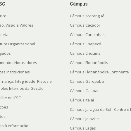
FSC
Câmpus
rico
Câmpus Araranguá
ão, Visão e Valores
Câmpus Caçador
doria
Câmpus Canoinhas
utura Organizacional
Câmpus Chapecó
giados
Câmpus Criciúma
mentos Norteadores
Câmpus Florianópolis
icas institucionais
Câmpus Florianópolis-Continente
rnança, Integridade, Riscos e
Câmpus Garopaba
roles Internos da Gestão
Câmpus Gaspar
alhe no IFSC
Câmpus Itajaí
ações
Câmpus Jaraguá do Sul - Centro e
ções
Câmpus Joinville
so à Informação
Câmpus Lages