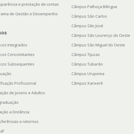
sparência e prestação de contas
Câmpus Palhoça Bilíngue
rama de Gestão e Desempenho
Câmpus São Carlos
Câmpus São José
sos
Câmpus São Lourenço do Oeste
icos Integrados
Câmpus São Miguel do Oeste
icos Concomitantes
Câmpus Tijucas
icos Subsequentes
Câmpus Tubarão
uação
Câmpus Urupema
ficação Profissional
Câmpus Xanxerê
ação de Jovens e Adultos
graduação
ação a Distância
sferências e retornos
uIF