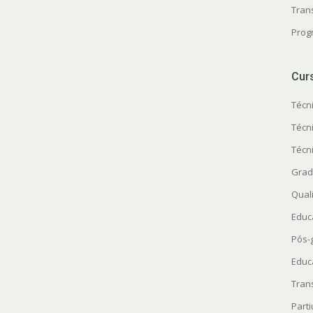
Tran
Prog
Cur
Técn
Técn
Técn
Grad
Quali
Educ
Pós-
Educ
Tran
Parti