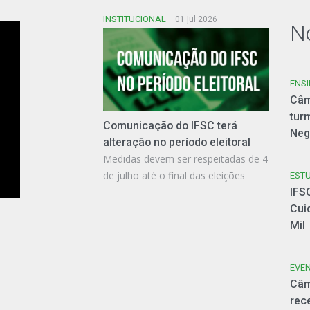
INSTITUCIONAL
01 jul 2026
N
ENS
Câm
tur
Comunicação do IFSC terá
Neg
alteração no período eleitoral
Medidas devem ser respeitadas de 4
de julho até o final das eleições
ESTU
IFS
Cui
Mil
EVE
Câm
rec