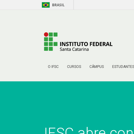
BRASIL
Pular para o Conteúdo
O IFSC
CURSOS
CÂMPUS
ESTUDANTE
IFSC abre con