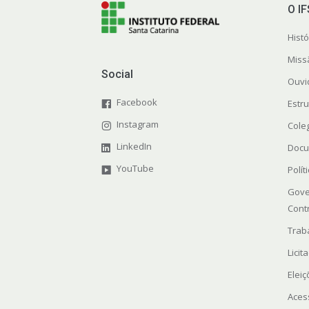
O I
Histó
Miss
Social
Ouvi
Facebook
Estr
Instagram
Cole
LinkedIn
Docu
YouTube
Polít
Gove
Cont
Trab
Licit
Elei
Aces