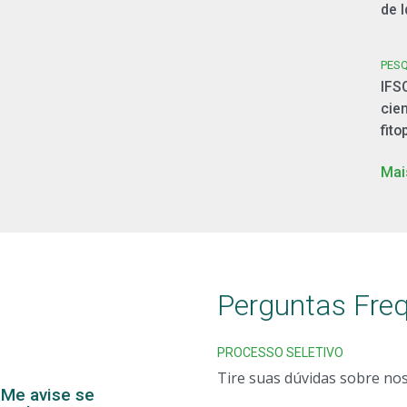
de 
PES
IFS
cie
fito
Mai
Perguntas Fre
PROCESSO SELETIVO
Tire suas dúvidas sobre no
Me avise se