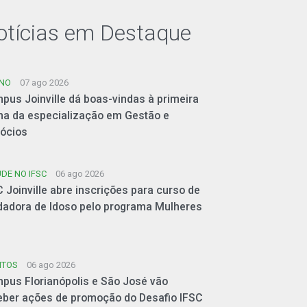
otícias em Destaque
INO
07 ago 2026
pus Joinville dá boas-vindas à primeira
ma da especialização em Gestão e
ócios
DE NO IFSC
06 ago 2026
C Joinville abre inscrições para curso de
dadora de Idoso pelo programa Mulheres
NTOS
06 ago 2026
pus Florianópolis e São José vão
eber ações de promoção do Desafio IFSC