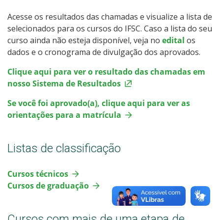
Acesse os resultados das chamadas e visualize a lista de
Mestrado
selecionados para os cursos do IFSC.
Caso a lista do seu
curso ainda não esteja disponível, veja no
edital
os
Educação a Distância
dados e o cronograma de divulgação dos aprovados.
Clique aqui para ver o resultado das chamadas em
Todos os cursos
nosso Sistema de Resultados
Se você foi aprovado(a), clique aqui para ver as
orientações para a matrícula
Processo de Inscrição
Listas de classificação
Resultados
Cursos técnicos
Resultados Vagas Remanescentes
Cursos de graduação
Como posso estudar no IFSC?
Cursos com mais de uma etapa de