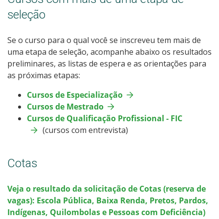
Calendário de inscrições
seleção
Processos Seletivos
Se o curso para o qual você se inscreveu tem mais de
uma etapa de seleção, acompanhe abaixo os resultados
Cotas
preliminares, as listas de espera e as orientações para
as próximas etapas:
Inscrições e acompanhamento
Cursos de Especialização
Cursos de Mestrado
Orientações para Matrícula
Cursos de Qualificação Profissional - FIC
(cursos com entrevista)
Transferências e Retornos
Provas e Gabaritos
Cotas
Estatísticas dos Processos Seletivos
Veja o resultado da solicitação de Cotas (reserva de
vagas): Escola Pública, Baixa Renda, Pretos, Pardos,
Indígenas, Quilombolas e Pessoas com Deficiência)