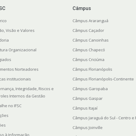
FSC
Câmpus
rico
Câmpus Araranguá
ão, Visão e Valores
Câmpus Caçador
doria
Câmpus Canoinhas
utura Organizacional
Câmpus Chapecó
giados
Câmpus Criciúma
mentos Norteadores
Câmpus Florianópolis
icas institucionais
Câmpus Florianópolis-Continente
rnança, Integridade, Riscos e
Câmpus Garopaba
roles Internos da Gestão
Câmpus Gaspar
alhe no IFSC
Câmpus Itajaí
ações
Câmpus Jaraguá do Sul - Centro e
ções
Câmpus Joinville
so à Informação