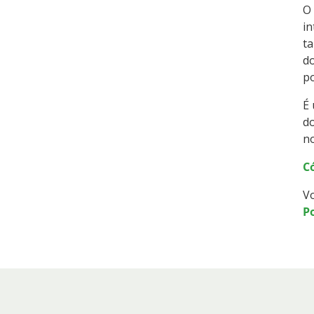
O
in
t
do
p
É 
do
no
C
V
Po