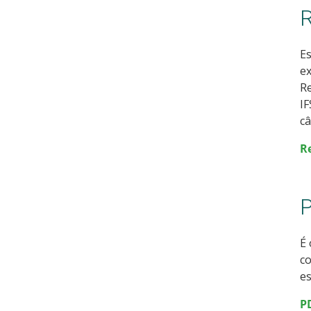
R
E
ex
Re
IF
c
R
P
É
co
es
PD