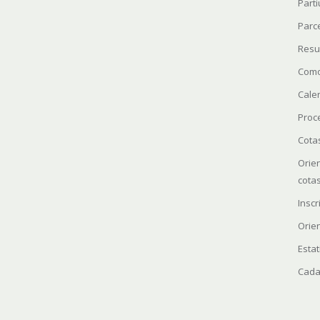
Parti
Parc
Resu
Como
Cale
Proc
Cota
Orie
cota
Insc
Orie
Estat
Cada