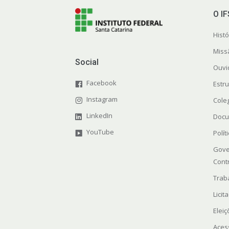
O I
Histó
Miss
Social
Ouvi
Facebook
Estr
Instagram
Cole
LinkedIn
Docu
YouTube
Polít
Gove
Cont
Trab
Licit
Elei
Aces