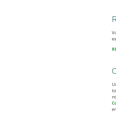
R
Vo
es
R
C
U
to
no
C
en