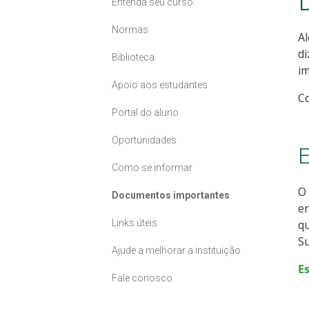
Entenda seu curso
Normas
Al
di
Biblioteca
i
Apoio aos estudantes
Co
Portal do aluno
Oportunidades
E
Como se informar
O 
Documentos importantes
en
Links úteis
qu
Su
Ajude a melhorar a instituição
E
Fale conosco