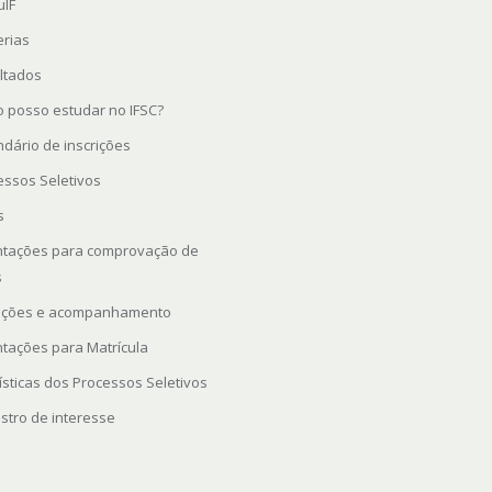
uIF
erias
ltados
 posso estudar no IFSC?
ndário de inscrições
essos Seletivos
s
ntações para comprovação de
s
rições e acompanhamento
ntações para Matrícula
ísticas dos Processos Seletivos
stro de interesse