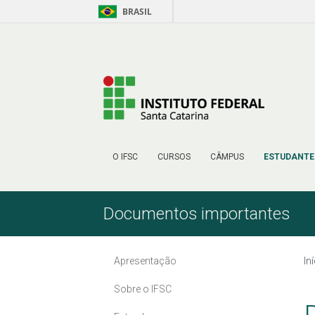
BRASIL
Pular para o Conteúdo
O IFSC
CURSOS
CÂMPUS
ESTUDANTE
Documentos importantes
Apresentação
In
Sobre o IFSC