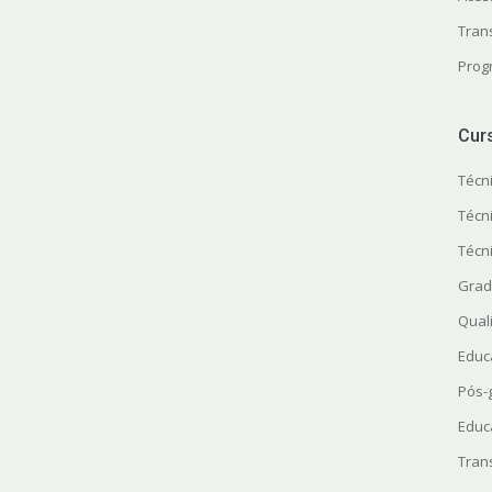
Tran
Prog
Cur
Técn
Técn
Técn
Grad
Quali
Educ
Pós-
Educ
Tran