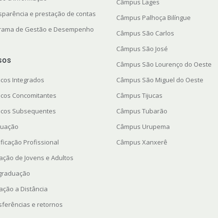
Câmpus Lages
sparência e prestação de contas
Câmpus Palhoça Bilíngue
rama de Gestão e Desempenho
Câmpus São Carlos
Câmpus São José
sos
Câmpus São Lourenço do Oeste
icos Integrados
Câmpus São Miguel do Oeste
icos Concomitantes
Câmpus Tijucas
icos Subsequentes
Câmpus Tubarão
uação
Câmpus Urupema
ficação Profissional
Câmpus Xanxerê
ação de Jovens e Adultos
graduação
ação a Distância
sferências e retornos