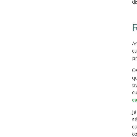
di
R
As
cu
pr
O
qu
tr
cu
c
Já
sé
cu
co