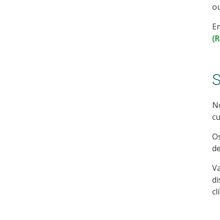
ou
Em
(
S
No
cu
Os
de
Va
di
cl