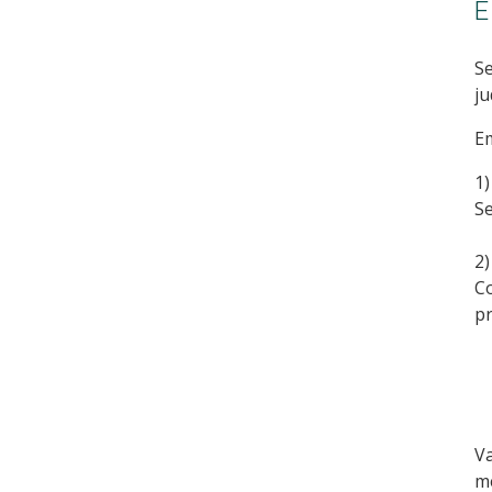
E
Se
ju
Em
1)
Se
2)
C
pr
Va
mé