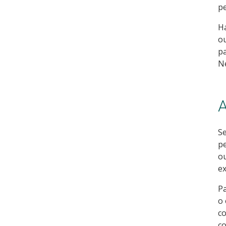
pe
Há
ou
pa
Ne
A
Se
pe
ou
ex
Pa
o 
co
co