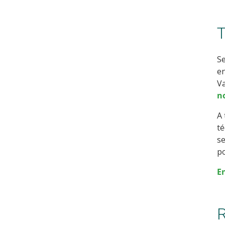
T
Se
en
V
n
A 
té
se
p
E
R