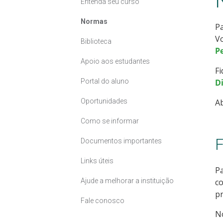
Entenda seu curso
Normas
Pa
Vo
Biblioteca
P
Apoio aos estudantes
Fi
Portal do aluno
D
Oportunidades
A
Como se informar
F
Documentos importantes
Links úteis
Pa
Ajude a melhorar a instituição
co
pr
Fale conosco
No