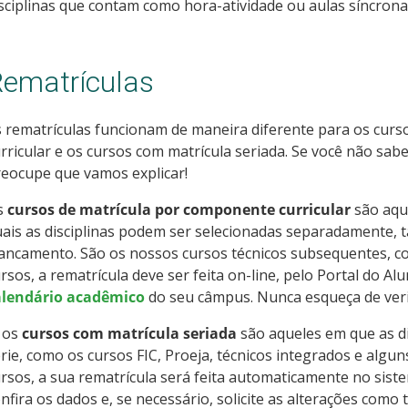
sciplinas que contam como hora-atividade ou aulas síncrona
ematrículas
 rematrículas funcionam de maneira diferente para os cur
rricular e os cursos com matrícula seriada. Se você não sabe
eocupe que vamos explicar!
s
cursos de matrícula por componente curricular
são aqu
ais as disciplinas podem ser selecionadas separadamente, 
ancamento. São os nossos cursos técnicos subsequentes, c
rsos, a rematrícula deve ser feita on-line, pelo Portal do Alu
alendário acadêmico
do seu câmpus. Nunca esqueça de verif
 os
cursos com matrícula seriada
são aqueles em que as di
rie, como os cursos FIC, Proeja, técnicos integrados e algu
rsos, a sua rematrícula será feita automaticamente no sist
nfira os dados e, se necessário, solicite as alterações como