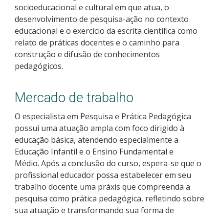
socioeducacional e cultural em que atua, o
Como posso estudar no IFSC?
desenvolvimento de pesquisa-ação no contexto
educacional e o exercício da escrita científica como
Calendário de inscrições
relato de práticas docentes e o caminho para
construção e difusão de conhecimentos
Processos Seletivos
pedagógicos.
Cotas
Mercado de trabalho
Orientações para comprovação de cotas
O especialista em Pesquisa e Prática Pedagógica
possui uma atuação ampla com foco dirigido à
educação básica, atendendo especialmente a
Inscrições e acompanhamento
Educação Infantil e o Ensino Fundamental e
Médio. Após a conclusão do curso, espera-se que o
Orientações para Matrícula
profissional educador possa estabelecer em seu
trabalho docente uma práxis que compreenda a
Estatísticas dos Processos Seletivos
pesquisa como prática pedagógica, refletindo sobre
sua atuação e transformando sua forma de
Cadastro de interesse