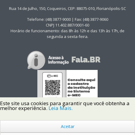
Rua 14 de Julho, 150, Coqueiros, CEP: 88075-010, Florianópolis-SC
Telefone: (48) 3877-9000 | Fax: (48) 3877-9060
CNPJ 11.402.887/0001-60
Horário de funcionamento: das 8h às 12h e das 13h às 17h, de
segunda a sexta-feira.
Este site usa cookies para garantir que você obtenha a
melhor experiência.
Leia Mais.
Aceitar
Copyright © 2022 Instituto Federal de Santa Catarina IFSC
Todos os Direitos Reservados.