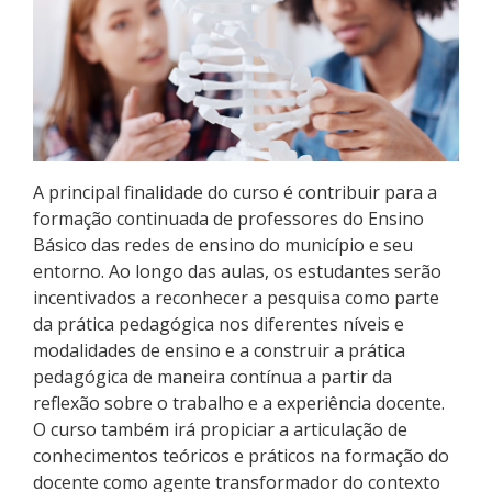
Pós-graduação
Educação a Distância
Educação de Jovens e Adultos
Transferências e retornos
A principal finalidade do curso é contribuir para a
formação continuada de professores do Ensino
PartiuIF
Básico das redes de ensino do município e seu
entorno. Ao longo das aulas, os estudantes serão
Parcerias
incentivados a reconhecer a pesquisa como parte
da prática pedagógica nos diferentes níveis e
modalidades de ensino e a construir a prática
pedagógica de maneira contínua a partir da
Processo de Inscrição
reflexão sobre o trabalho e a experiência docente.
O curso também irá propiciar a articulação de
conhecimentos teóricos e práticos na formação do
Resultados
docente como agente transformador do contexto