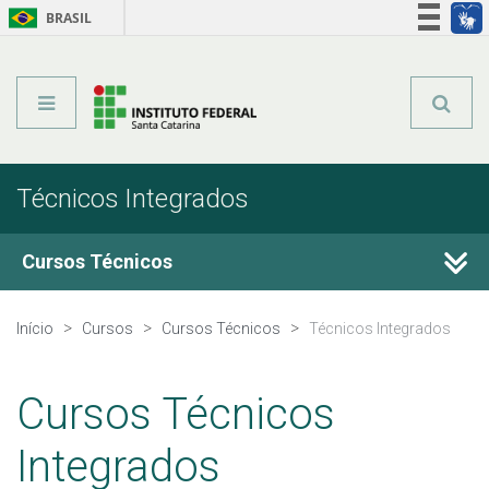
BRASIL
Órgãos do Governo
Acesso à informação
Legislação
Técnicos Integrados
Cursos Técnicos
Cursos Técnicos
Início
Cursos
Cursos Técnicos
Técnicos Integrados
Graduação
Cursos Técnicos
Qualificação Profissional
Integrados