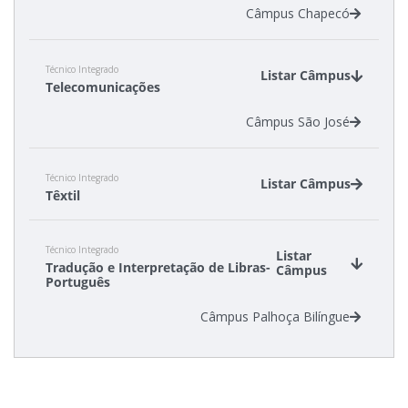
Câmpus Chapecó
Técnico Integrado
Listar Câmpus
Telecomunicações
Câmpus São José
Técnico Integrado
Listar Câmpus
Têxtil
Câmpus Araranguá
Técnico Integrado
Câmpus Jaraguá do Sul - Centro
Listar
Tradução e Interpretação de Libras-
Câmpus
Português
Câmpus Palhoça Bilíngue