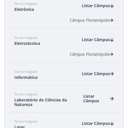
Técnico Integrado
Câmpus São Miguel do Oeste
Listar Câmpus
Eletrônica
Câmpus Florianópolis
Técnico Integrado
Listar Câmpus
Eletrotécnica
Câmpus Florianópolis
Técnico Integrado
Listar Câmpus
Informática
Câmpus Caçador
Técnico Integrado
Câmpus Canoinhas
Listar
Laboratório de Ciências da
Câmpus
Câmpus Garopaba
Natureza
Câmpus Gaspar
Câmpus Araranguá
Câmpus Tubarão
Técnico Integrado
Câmpus São José
Câmpus Xanxerê
Listar Câmpus
Lazer