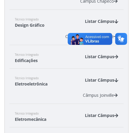
Câmpus Chapecó
Técnico Integrado
Listar Câmpus
Design Gráfico
Câmpus Palhoça Bilíngue
Técnico Integrado
Listar Câmpus
Edificações
Câmpus Canoinhas
Técnico Integrado
Câmpus Criciúma
Listar Câmpus
Eletroeletrônica
Câmpus Florianópolis
Câmpus São Carlos
Câmpus Joinville
Técnico Integrado
Listar Câmpus
Eletromecânica
Câmpus Araranguá