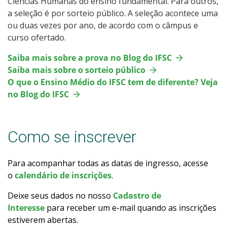
Ciências Humanas do ensino fundamental. Para outros,
Como posso estudar no IFSC?
a seleção é por sorteio público. A seleção acontece uma
ou duas vezes por ano, de acordo com o câmpus e
curso ofertado.
Calendário de inscrições
Saiba mais sobre a prova no Blog do IFSC
Processos Seletivos
Saiba mais sobre o sorteio público
O que o Ensino Médio do IFSC tem de diferente? Veja
Cotas
no Blog do IFSC
Orientações para comprovação de cotas
Como se inscrever
Inscrições e acompanhamento
Para acompanhar todas as datas de ingresso, acesse
Orientações para Matrícula
o
calendário de inscrições
.
Deixe seus dados no nosso
Cadastro de
Estatísticas dos Processos Seletivos
Interesse
para receber um e-mail quando as inscrições
estiverem abertas.
Cadastro de interesse