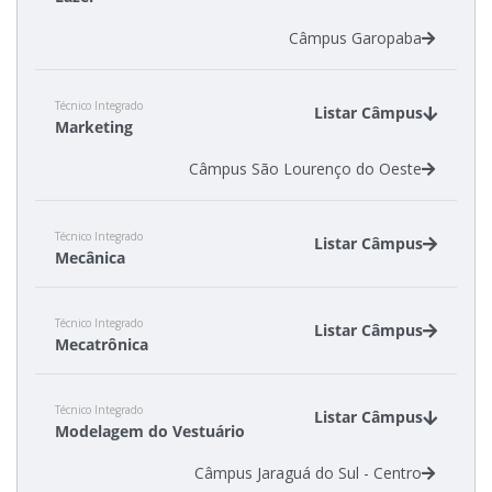
Câmpus Garopaba
Técnico Integrado
Listar Câmpus
Marketing
Câmpus São Lourenço do Oeste
Técnico Integrado
Listar Câmpus
Mecânica
Câmpus Itajaí
Técnico Integrado
Câmpus Joinville
Listar Câmpus
Mecatrônica
Câmpus Xanxerê
Câmpus Criciúma
Técnico Integrado
Câmpus Florianópolis
Listar Câmpus
Modelagem do Vestuário
Câmpus Jaraguá do Sul - Centro