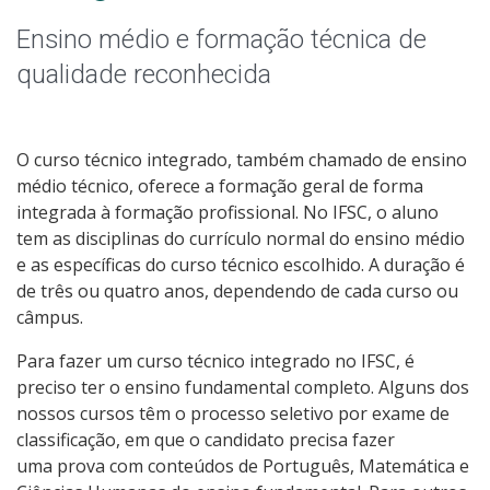
Pós-graduação
Ensino médio e formação técnica de
Educação a Distância
qualidade reconhecida
Educação de Jovens e Adultos
O curso técnico integrado, também chamado de ensino
Transferências e retornos
médio técnico, oferece a formação geral de forma
integrada à formação profissional. No IFSC, o aluno
PartiuIF
tem as disciplinas do currículo normal do ensino médio
e as específicas do curso técnico escolhido. A duração é
de três ou quatro anos, dependendo de cada curso ou
Parcerias
câmpus.
Para fazer um curso técnico integrado no IFSC, é
preciso ter o ensino fundamental completo. Alguns dos
Processo de Inscrição
nossos cursos têm o processo seletivo por exame de
classificação, em que o candidato precisa fazer
Resultados
uma prova com conteúdos de Português, Matemática e