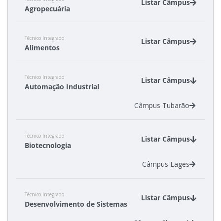
Listar Câmpus
Agropecuária
Câmpus São Carlos
Técnico Integrado
Câmpus São Miguel do Oeste
Listar Câmpus
Alimentos
Câmpus Canoinhas
Técnico Integrado
Câmpus São Miguel do Oeste
Listar Câmpus
Automação Industrial
Câmpus Xanxerê
Câmpus Tubarão
Técnico Integrado
Listar Câmpus
Biotecnologia
Câmpus Lages
Técnico Integrado
Listar Câmpus
Desenvolvimento de Sistemas