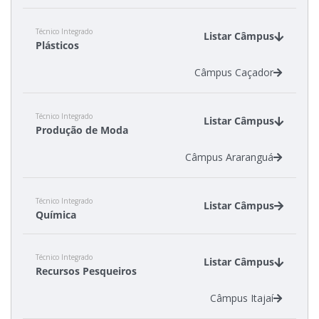
Técnico Integrado
Listar Câmpus
Plásticos
Câmpus Caçador
Técnico Integrado
Listar Câmpus
Produção de Moda
Câmpus Araranguá
Técnico Integrado
Listar Câmpus
Química
Câmpus Criciúma
Técnico Integrado
Câmpus Florianópolis
Listar Câmpus
Recursos Pesqueiros
Câmpus Gaspar
Câmpus Jaraguá do Sul - Centro
Câmpus Itajaí