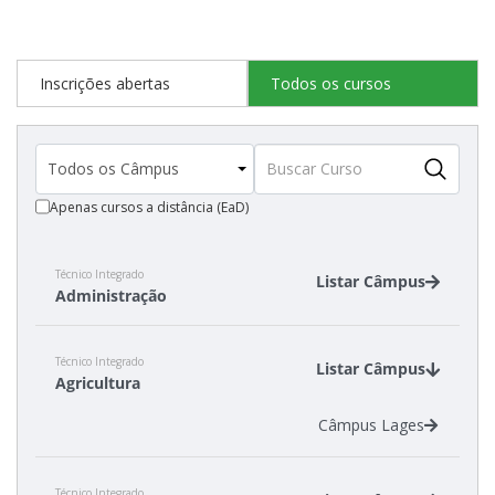
Inscrições abertas
Todos os cursos
Apenas cursos a distância (EaD)
Técnico Integrado
Listar Câmpus
Administração
Câmpus Caçador
Técnico Integrado
Câmpus Garopaba
Listar Câmpus
Agricultura
Câmpus Tubarão
Câmpus Xanxerê
Câmpus Lages
Técnico Integrado