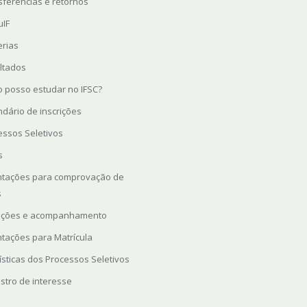
sferências e retornos
uIF
erias
ltados
 posso estudar no IFSC?
ndário de inscrições
essos Seletivos
s
ntações para comprovação de
s
rições e acompanhamento
ntações para Matrícula
ísticas dos Processos Seletivos
stro de interesse