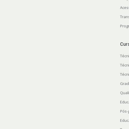
Aces
Tran
Prog
Cur
Técn
Técn
Técn
Grad
Quali
Educ
Pós-
Educ