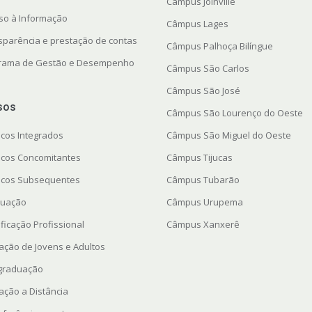
Câmpus Joinville
so à Informação
Câmpus Lages
sparência e prestação de contas
Câmpus Palhoça Bilíngue
rama de Gestão e Desempenho
Câmpus São Carlos
Câmpus São José
sos
Câmpus São Lourenço do Oeste
icos Integrados
Câmpus São Miguel do Oeste
icos Concomitantes
Câmpus Tijucas
icos Subsequentes
Câmpus Tubarão
uação
Câmpus Urupema
ficação Profissional
Câmpus Xanxerê
ação de Jovens e Adultos
graduação
ação a Distância