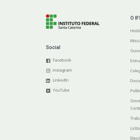
O I
Histó
Miss
Social
Ouvi
Facebook
Estr
Instagram
Cole
LinkedIn
Docu
YouTube
Polít
Gove
Cont
Trab
Licit
Elei