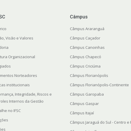
FSC
Câmpus
rico
Câmpus Araranguá
ão, Visão e Valores
Câmpus Caçador
doria
Câmpus Canoinhas
utura Organizacional
Câmpus Chapecó
giados
Câmpus Criciúma
mentos Norteadores
Câmpus Florianópolis
icas institucionais
Câmpus Florianópolis-Continente
rnança, Integridade, Riscos e
Câmpus Garopaba
roles Internos da Gestão
Câmpus Gaspar
alhe no IFSC
Câmpus Itajaí
ações
Câmpus Jaraguá do Sul - Centro e
ções