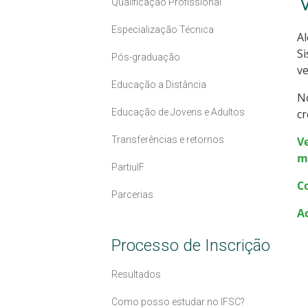
Qualificação Profissional
Especialização Técnica
Al
Si
Pós-graduação
ve
Educação a Distância
No
Educação de Jovens e Adultos
c
Transferências e retornos
V
m
PartiuIF
C
Parcerias
A
Processo de Inscrição
Resultados
Como posso estudar no IFSC?