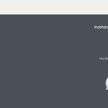
Institu
Horár