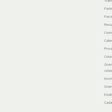
Tran
Parti
Parc
Resu
Como
Cale
Proc
Cota
Orie
cota
Insc
Orie
Estat
Cada