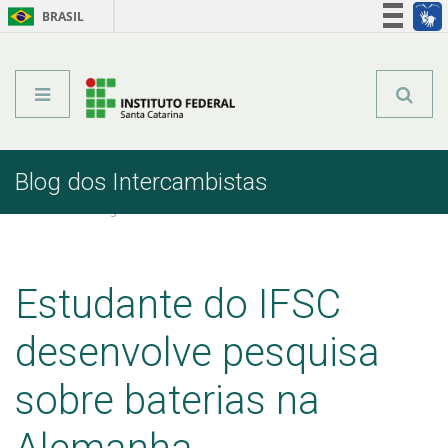
BRASIL
Órgãos do Governo
Acesso à informação
Legislação
Blog dos Intercambistas
Início
Comunicação
Blog dos Intercambistas
Post Blog dos Intercambistas
Estudante do IFSC
desenvolve pesquisa
sobre baterias na