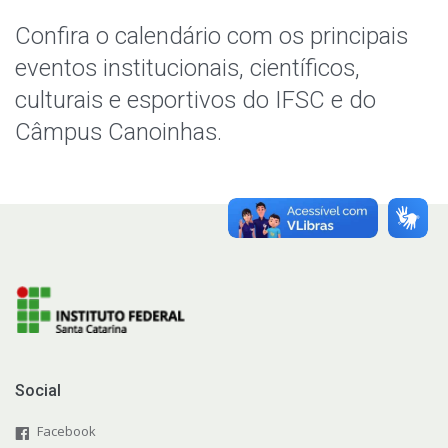
Notícias
Confira o calendário com os principais
Assessoria de Imprensa
eventos institucionais, científicos,
culturais e esportivos do IFSC e do
Concurso dos Melhores Vinhos e Sucos de Uva do
Câmpus Canoinhas.
Planalto Norte Catarinense
Social
Facebook