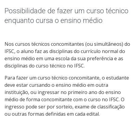
Educação de Jovens e Adultos
Possibilidade de fazer um curso técnico
Graduação
enquanto cursa o ensino médio
Especialização
Nos cursos técnicos concomitantes (ou simultâneos) do
Educação a Distância
IFSC, o aluno faz as disciplinas do currículo normal do
ensino médio em uma escola da sua preferência e as
Todos os cursos
disciplinas do curso técnico no IFSC.
Para fazer um curso técnico concomitante, o estudante
deve estar cursando o ensino médio em outra
Processo de Inscrição
instituição, ou ingressar no primeiro ano do ensino
médio de forma concomitante com o curso no IFSC. O
ingresso pode ser por sorteio, exame de classificação
Resultados
ou outras formas definidas em cada edital.
Resultados Vagas Remanescentes