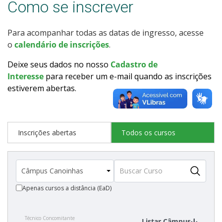
Como se inscrever
Como posso estudar no IFSC?
Para acompanhar todas as datas de ingresso, acesse
Calendário de inscrições
o
calendário de inscrições
.
Processos Seletivos
Deixe seus dados no nosso
Cadastro de
Interesse
para receber um e-mail quando as inscrições
estiverem abertas
.
Cotas
Inscrições e acompanhamento
Inscrições abertas
Todos os cursos
Orientações para Matrícula
Transferências e Retornos
Apenas cursos a distância (EaD)
Provas e Gabaritos
Técnico Concomitante
Estatísticas dos Processos Seletivos
Listar Câmpus