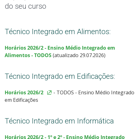
Secretaria Acadêmica
do seu curso
Horário de Aula
Técnico Integrado em Alimentos:
Horário de Atendimento Extraclasse
Horários 2026/2 - Ensino Médio Integrado
em
Agenda Docente
Alimentos -
TODOS
(atualizado 29.07.2026)
Agenda das Salas
Técnico Integrado em Edificações:
Oportunidades
Horários 2026/2
- TODOS - Ensino Médio Integrado
em Edificações
Assistência Estudantil
Documentos Úteis
Técnico Integrado em Informática
Bibliotecas
Horários 2026/2 - 1º e 2º - Ensino Médio Integrado