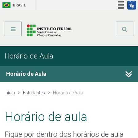
BRASIL
Órgãos do Governo
Acesso à informação
Legislação
Horário de Aula
Horário de Aula
Estágio
Início
Estudantes
Horário de Aula
Calendário Acadêmico
Horário de aula
Registro Acadêmico
Fique por dentro dos horários de aula