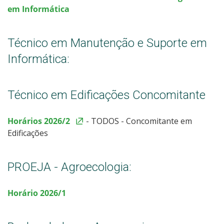
em Informática
Sistemas Acadêmicos
Técnico em Manutenção e Suporte em
Intercâmbio Estudantil
Informática:
Ações Inclusivas
Técnico em Edificações Concomitante
Monitoria
Horários 2026/2
- TODOS - Concomitante em
Representação Estudantil
Edificações
PROEJA - Agroecologia:
Horário 2026/1