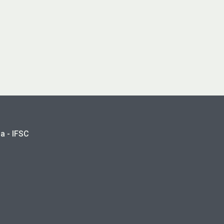
a - IFSC
a.