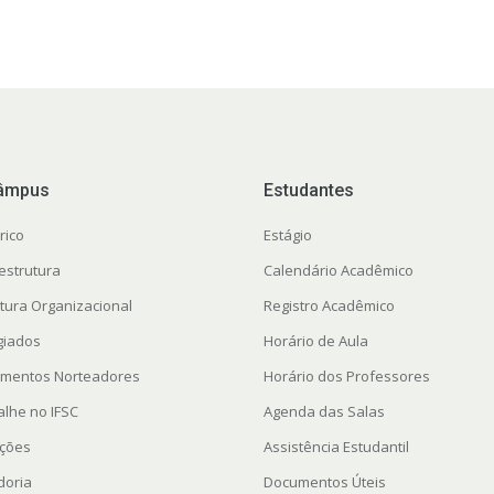
âmpus
Estudantes
rico
Estágio
estrutura
Calendário Acadêmico
utura Organizacional
Registro Acadêmico
giados
Horário de Aula
mentos Norteadores
Horário dos Professores
alhe no IFSC
Agenda das Salas
ações
Assistência Estudantil
doria
Documentos Úteis