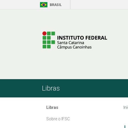
BRASIL
Pular para o Conteúdo
Libras
Libras
In
Sobre o IFSC