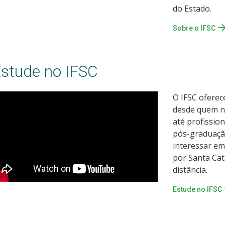
do Estado.
Sobre o IFSC
stude no IFSC
O IFSC oferec
desde quem n
até profissio
pós-graduação
interessar e
por Santa Cat
distância.
Estude no IFSC