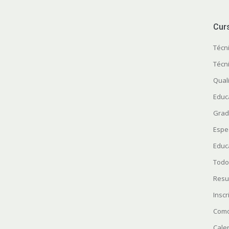
Cur
Técn
Técn
Quali
Educ
Grad
Espe
Educ
Todo
Resu
Insc
Como
Cale