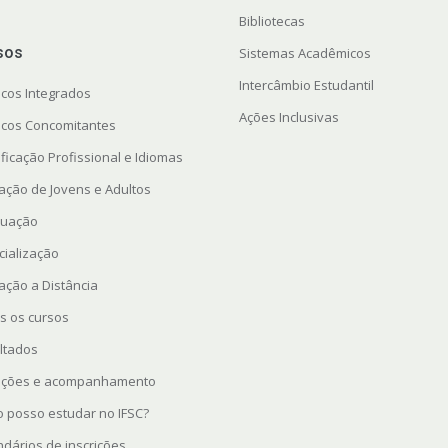
Bibliotecas
sos
Sistemas Acadêmicos
Intercâmbio Estudantil
icos Integrados
Ações Inclusivas
icos Concomitantes
ficação Profissional e Idiomas
ação de Jovens e Adultos
uação
cialização
ação a Distância
s os cursos
ltados
rições e acompanhamento
 posso estudar no IFSC?
ndários de inscrições