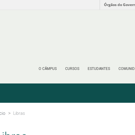
Órgãos do Gover
O CÂMPUS
CURSOS
ESTUDANTES
COMUNID
ício
Libras