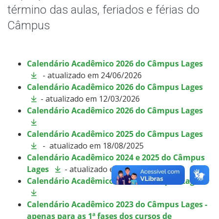
Coordenadoria Pedagógica
término das aulas, feriados e férias do
Câmpus
Formatura
Horário de Aula
Calendário Acadêmico 2026 do Câmpus Lages
- atualizado em 24/06/2026
Horário dos Professores
Calendário Acadêmico 2026 do Câmpus Lages
- atualizado em 12/03/2026
Bolsas e Monitorias
Calendário Acadêmico 2026 do Câmpus Lages
Oportunidades
Calendário Acadêmico 2025 do Câmpus Lages
- atualizado em 18/08/2025
Assistência Estudantil
Calendário Acadêmico 2024 e 2025 do Câmpus
Lages
- atualizado em 04/02/2025
Calendário Acadêmico 2023 do Câmpus Lages
Documentos Úteis
Calendário Acadêmico 2023 do Câmpus Lages -
Bibliotecas
apenas para as 1ª fases dos cursos de