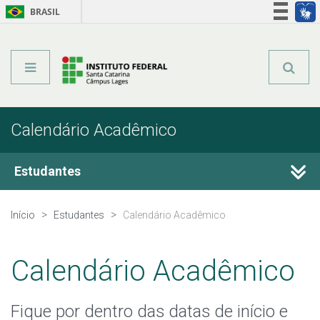
BRASIL
Órgãos do Governo
Acesso à informação
Legislação
Calendário Acadêmico
Estudantes
Estágio
Início
Estudantes
Calendário Acadêmico
Calendário Acadêmico
Calendário Acadêmico
Registro Acadêmico
Fique por dentro das datas de início e