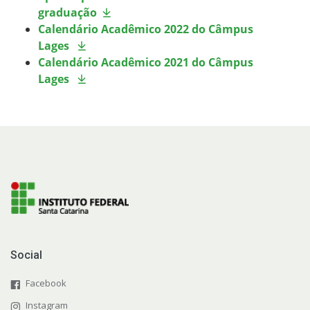
graduação
Sistemas Acadêmicos
Calendário Acadêmico 2022 do Câmpus
Lages
Intercâmbio Estudantil
Calendário Acadêmico 2021 do Câmpus
Lages
Representação Estudantil
Social
Facebook
Instagram