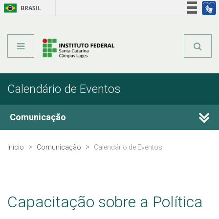
BRASIL
Órgãos do Governo
Acesso à informação
Legislação
Calendário de Eventos
Comunicação
Fale Conosco
Início
Comunicação
Calendário de Eventos
Perguntas frequentes
Calendário de Eventos
Capacitação sobre a Política