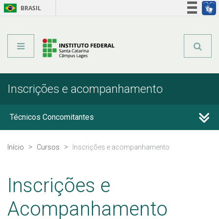
BRASIL
Órgãos do Governo
Acesso à informação
Legislação
Inscrições e acompanhamento
Técnicos Concomitantes
Técnicos Subsequentes
Início
Cursos
Inscrições e acompanhamento
Qualificação Profissional e Idiomas
Inscrições e
Graduação
Acompanhamento