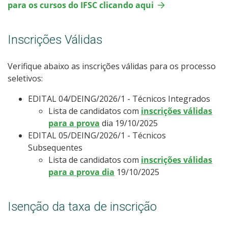
para os cursos do IFSC clicando aqui
Processos Seletivos
Inscrições Válidas
Inscrições e acompanhamento
Cotas
Verifique abaixo as inscrições válidas para os processo
seletivos:
Orientações para Matrícula
EDITAL 04/DEING/2026/1 - Técnicos Integrados
Lista de candidatos com
inscrições válidas
Transferências e Retornos
para a prova
dia 19/10/2025
EDITAL 05/DEING/2026/1 - Técnicos
Provas e Gabaritos
Subsequentes
Lista de candidatos com
inscrições válidas
para a prova dia
19/10/2025
Estatísticas dos Processos Seletivos
Isenção da taxa de inscrição