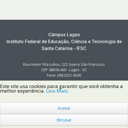
Câmpus Lages
Instituto Federal de Educação, Ciência e Tecnologia de
Santa Catarina - IFSC
Rua Heitor Vila Lobos, 222, bairro São Francisco
CEP: 88506 400 - Lages - SC
Fone: (49) 3221-4200
Este site usa cookies para garantir que você obtenha a
melhor experiência.
Leia Mais.
Aceitar
Copyright © 2022 Instituto Federal de Santa Catarina IFSC
Todos os Direitos Reservados.
Recusar