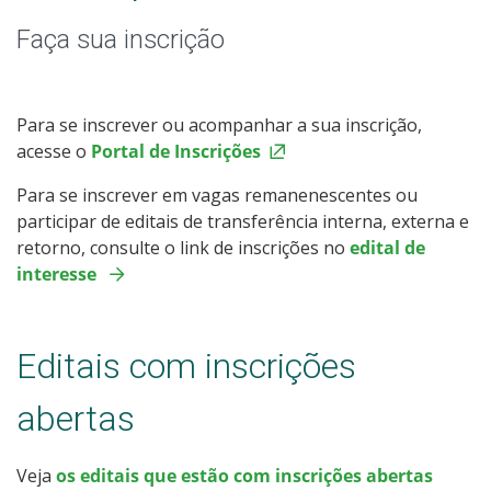
Especialização
Faça sua inscrição
Educação a Distância
Todos os cursos
Para se inscrever ou acompanhar a sua inscrição,
acesse o
Portal de Inscrições
Para se inscrever em vagas remanenescentes ou
Processo de Inscrição
participar de editais de transferência interna, externa e
retorno, consulte o link de inscrições no
edital de
interesse
Resultados
Resultados Vagas Remanescentes
Editais com inscrições
Como posso estudar no IFSC?
abertas
Calendário de inscrições
Veja
os editais que estão com inscrições abertas