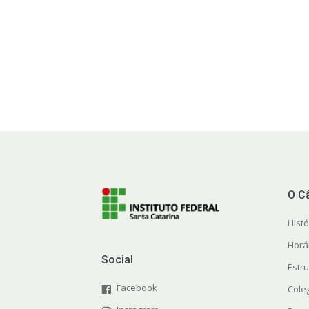
O C
Histó
Horá
Social
Estr
Facebook
Cole