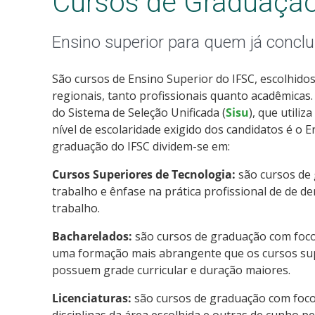
Cursos de Graduaçã
Ensino superior para quem já conclu
São cursos de Ensino Superior do IFSC, escolhido
regionais, tanto profissionais quanto acadêmicas.
do Sistema de Seleção Unificada (
Sisu
), que utiliz
nível de escolaridade exigido dos candidatos é o 
graduação do IFSC dividem-se em:
Cursos Superiores de Tecnologia:
são cursos de
trabalho e ênfase na prática profissional de de 
trabalho.
Bacharelados:
são cursos de graduação com foc
uma formação mais abrangente que os cursos supe
possuem grade curricular e duração maiores.
Licenciaturas:
são cursos de graduação com foco
disciplinas da área escolhida e outras de cunho p