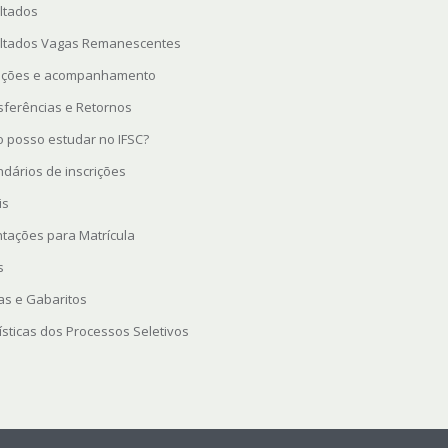
ltados
ltados Vagas Remanescentes
rições e acompanhamento
sferências e Retornos
 posso estudar no IFSC?
ndários de inscrições
is
ntações para Matrícula
s
as e Gabaritos
ísticas dos Processos Seletivos