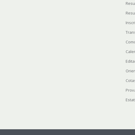
Resu
Resu
Insc
Tran
Como
Cale
Edita
Orie
Cota
Prov
Estat