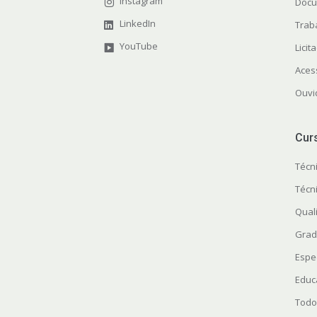
Instagram
Docu
LinkedIn
Trab
YouTube
Licit
Aces
Ouvi
Cur
Técn
Técn
Quali
Grad
Espe
Educ
Todo