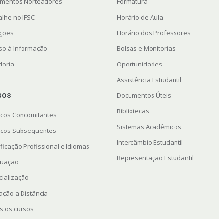
mentos Norteadores
Formatura
alhe no IFSC
Horário de Aula
ações
Horário dos Professores
so à Informação
Bolsas e Monitorias
doria
Oportunidades
Assistência Estudantil
sos
Documentos Úteis
Bibliotecas
icos Concomitantes
Sistemas Acadêmicos
icos Subsequentes
Intercâmbio Estudantil
ficação Profissional e Idiomas
Representação Estudantil
uação
cialização
ação a Distância
s os cursos