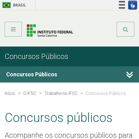
BRASIL
Órgãos do Governo
Acesso à informação
Legislação
Concursos Públicos
Concursos Públicos
Concurso Público 2026
Início
O IFSC
Trabalhe no IFSC
Concursos Públicos
Concurso Público 2024
Concursos públicos
Concurso Público 2023
Acompanhe os concursos públicos para