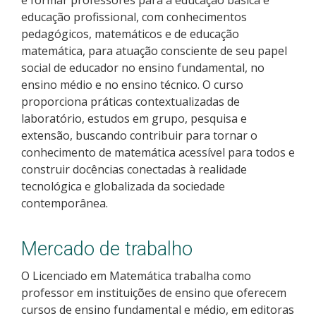
Pós-graduação
educação profissional, com conhecimentos
pedagógicos, matemáticos e de educação
Educação a Distância
matemática, para atuação consciente de seu papel
social de educador no ensino fundamental, no
Educação de Jovens e Adultos
ensino médio e no ensino técnico. O curso
proporciona práticas contextualizadas de
Transferências e retornos
laboratório, estudos em grupo, pesquisa e
extensão, buscando contribuir para tornar o
conhecimento de matemática acessível para todos e
PartiuIF
construir docências conectadas à realidade
tecnológica e globalizada da sociedade
Parcerias
contemporânea.
Mercado de trabalho
Processo de Inscrição
O Licenciado em Matemática trabalha como
professor em instituições de ensino que oferecem
Resultados
cursos de ensino fundamental e médio, em editoras