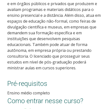
e em órgãos públicos e privados que produzem e
Como posso estudar no IFSC?
avaliam programas e materiais didáticos para o
ensino presencial e a distância. Além disso, atua em
Calendário de inscrições
espaços de educação não-formal, como feiras de
divulgação científica e museus, em empresas que
Processos Seletivos
demandem sua formação específica e em
instituições que desenvolvem pesquisas
Cotas
educacionais. Também pode atuar de forma
autônoma, em empresa própria ou prestando
consultoria. O licenciado que prosseguir seus
Orientações para comprovação de cotas
estudos em nível de pós-graduação poderá
ministrar aulas em cursos superiores.
Inscrições e acompanhamento
Pré-requisitos
Orientações para Matrícula
Ensino médio completo
Estatísticas dos Processos Seletivos
Como entrar nesse curso?
Cadastro de interesse