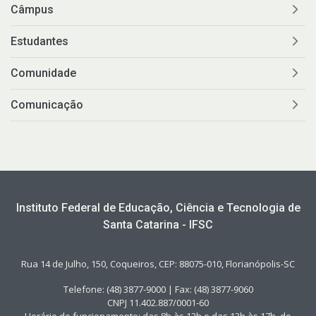
Câmpus
Estudantes
Comunidade
Comunicação
Instituto Federal de Educação, Ciência e Tecnologia de
Santa Catarina - IFSC
Rua 14 de Julho, 150, Coqueiros, CEP: 88075-010, Florianópolis-SC
Telefone: (48) 3877-9000 | Fax: (48) 3877-9060
CNPJ 11.402.887/0001-60
Horário de funcionamento: das 8h às 12h e das 13h às 17h, de