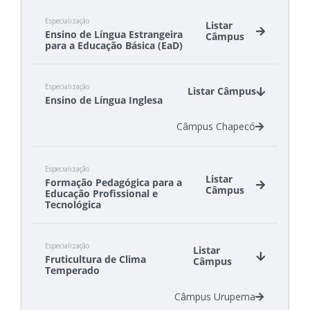
Especialização
Listar
Ensino de Língua Estrangeira
Câmpus
para a Educação Básica (EaD)
Câmpus Florianópolis-Continente
Especialização
Câmpus São José
Listar Câmpus
Ensino de Língua Inglesa
Câmpus Chapecó
Especialização
Listar
Formação Pedagógica para a
Câmpus
Educação Profissional e
Tecnológica
Polo Canelinha
Especialização
Polo Florianópolis
Listar
Fruticultura de Clima
Câmpus
Polo Otacílio Costa
Temperado
Polo Palhoça
Câmpus Urupema