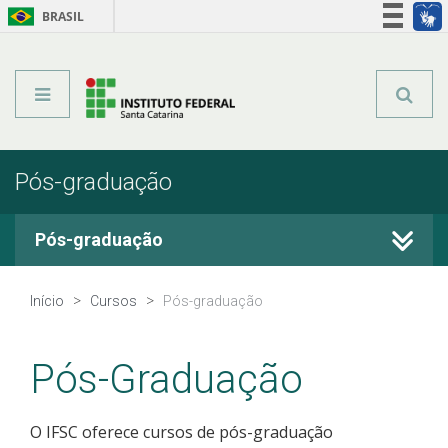
BRASIL
Órgãos do Governo
Acesso à informação
Legislação
Pós-graduação
Pós-graduação
Cursos Técnicos
Início
Cursos
Pós-graduação
Graduação
Pós-Graduação
Qualificação Profissional
O IFSC oferece cursos de pós-graduação