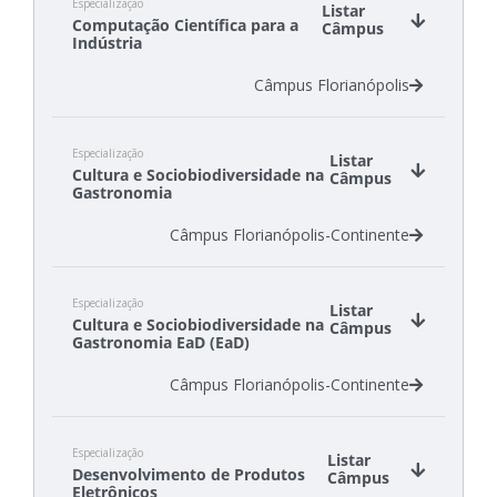
Especialização
Câmpus Garopaba
Listar
Computação Científica para a
Câmpus
Câmpus Itajaí
Indústria
Câmpus Florianópolis
Especialização
Listar
Cultura e Sociobiodiversidade na
Câmpus
Gastronomia
Câmpus Florianópolis-Continente
Especialização
Listar
Cultura e Sociobiodiversidade na
Câmpus
Gastronomia EaD (EaD)
Câmpus Florianópolis-Continente
Especialização
Listar
Desenvolvimento de Produtos
Câmpus
Eletrônicos