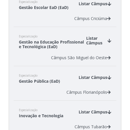
Especialização
Câmpus Tubarão
Listar Câmpus
Gestão Escolar EaD (EaD)
Câmpus Criciúma
Especialização
Listar
Gestão na Educação Profissional
Câmpus
e Tecnológica (EaD)
Câmpus São Miguel do Oeste
Especialização
Listar Câmpus
Gestão Pública (EaD)
Câmpus Florianópolis
Especialização
Listar Câmpus
Inovação e Tecnologia
Câmpus Tubarão