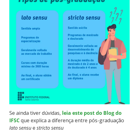
Como posso estudar no IFSC?
Calendário de inscrições
Processos Seletivos
Cotas
Orientações para comprovação de cotas
Inscrições e acompanhamento
Orientações para Matrícula
Se ainda tiver dúvidas,
leia este post do Blog do
IFSC
que explica a diferença entre pós-graduação
Estatísticas dos Processos Seletivos
lato sensu
e
stricto sensu
Cadastro de interesse