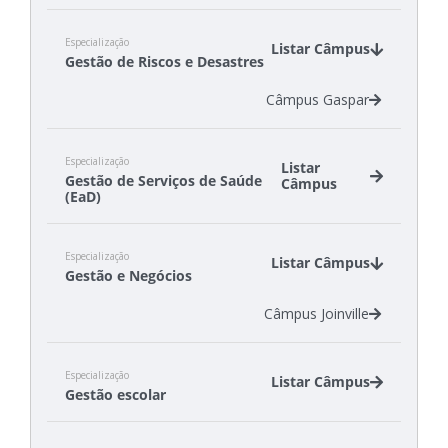
Especialização
Listar Câmpus
Gestão de Riscos e Desastres
Câmpus Gaspar
Especialização
Listar
Gestão de Serviços de Saúde
Câmpus
(EaD)
Câmpus Florianópolis
Especialização
Câmpus Itajaí
Listar Câmpus
Gestão e Negócios
Câmpus Lages
Câmpus São Carlos
Câmpus Joinville
Câmpus São Miguel do Oeste
Especialização
Listar Câmpus
Gestão escolar
Câmpus Lages