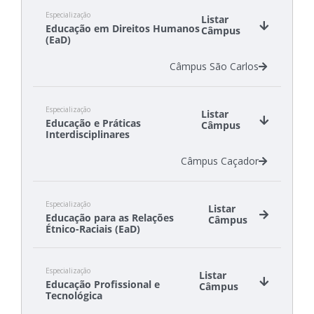
Especialização
Listar
Educação em Direitos Humanos
Câmpus
(EaD)
Câmpus São Carlos
Especialização
Listar
Educação e Práticas
Câmpus
Interdisciplinares
Câmpus Caçador
Especialização
Listar
Educação para as Relações
Câmpus
Étnico-Raciais (EaD)
Câmpus São Lourenço do Oeste
Especialização
Câmpus São Miguel do Oeste
Listar
Educação Profissional e
Câmpus
Tecnológica