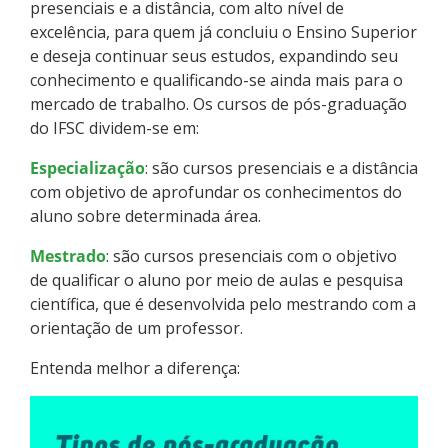
Pós-graduação
presenciais e a distância, com alto nível de
excelência, para quem já concluiu o Ensino Superior
e deseja continuar seus estudos, expandindo seu
Educação a Distância
conhecimento e qualificando-se ainda mais para o
mercado de trabalho. Os cursos de pós-graduação
Educação de Jovens e Adultos
do IFSC dividem-se em:
Transferências e retornos
Especialização
: são cursos presenciais e a distância
com objetivo de aprofundar os conhecimentos do
aluno sobre determinada área.
PartiuIF
Mestrado
: são cursos presenciais com o objetivo
Parcerias
de qualificar o aluno por meio de aulas e pesquisa
científica, que é desenvolvida pelo mestrando com a
orientação de um professor.
Processo de Inscrição
Entenda melhor a diferença:
Resultados