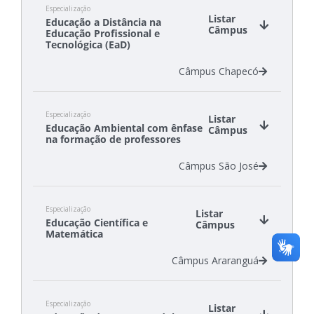
Especialização
Câmpus Chapecó
Listar
Educação a Distância na
Câmpus Criciúma
Câmpus
Educação Profissional e
Câmpus Gaspar
Tecnológica (EaD)
Câmpus São Carlos
Câmpus Chapecó
Câmpus São Lourenço do Oeste
Câmpus Tubarão
Especialização
Listar
Educação Ambiental com ênfase
Câmpus
na formação de professores
Câmpus São José
Especialização
Listar
Educação Científica e
Câmpus
Matemática
Câmpus Araranguá
Especialização
Listar