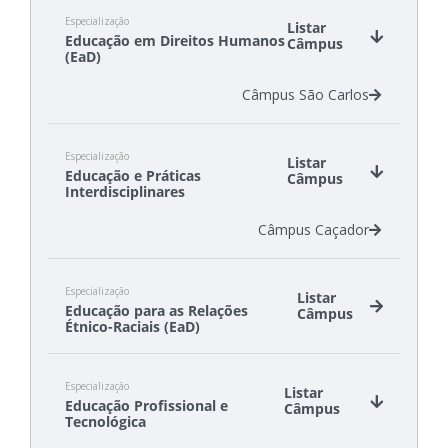
Especialização
Listar
Educação em Direitos Humanos
Câmpus
(EaD)
Câmpus São Carlos
Especialização
Listar
Educação e Práticas
Câmpus
Interdisciplinares
Câmpus Caçador
Especialização
Listar
Educação para as Relações
Câmpus
Étnico-Raciais (EaD)
Câmpus São Lourenço do Oeste
Especialização
Câmpus São Miguel do Oeste
Listar
Educação Profissional e
Câmpus
Tecnológica