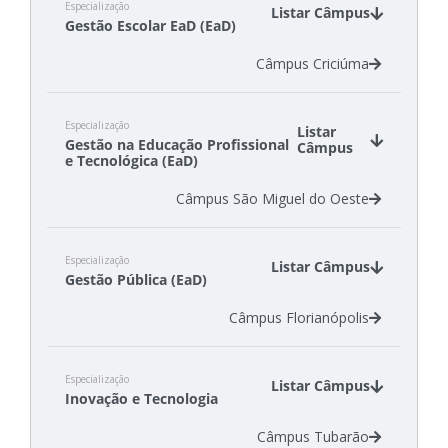
Especialização
Câmpus Tubarão
Listar Câmpus
Gestão Escolar EaD (EaD)
Câmpus Criciúma
Especialização
Listar
Gestão na Educação Profissional
Câmpus
e Tecnológica (EaD)
Câmpus São Miguel do Oeste
Especialização
Listar Câmpus
Gestão Pública (EaD)
Câmpus Florianópolis
Especialização
Listar Câmpus
Inovação e Tecnologia
Câmpus Tubarão