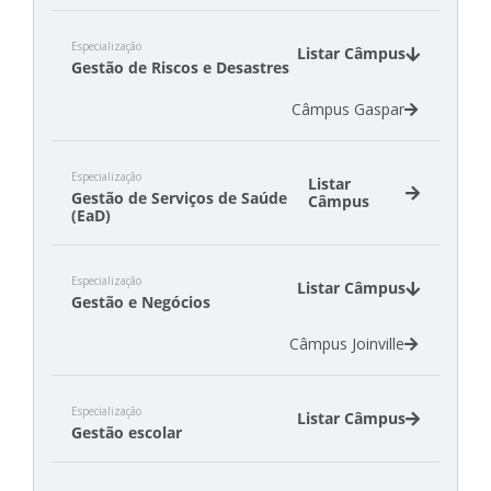
Especialização
Listar Câmpus
Gestão de Riscos e Desastres
Câmpus Gaspar
Especialização
Listar
Gestão de Serviços de Saúde
Câmpus
(EaD)
Câmpus Florianópolis
Especialização
Câmpus Itajaí
Listar Câmpus
Gestão e Negócios
Câmpus Lages
Câmpus São Carlos
Câmpus Joinville
Câmpus São Miguel do Oeste
Especialização
Listar Câmpus
Gestão escolar
Câmpus Lages