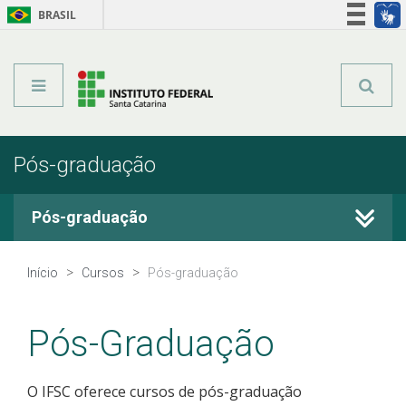
BRASIL
Órgãos do Governo
Acesso à informação
Legislação
Pós-graduação
Pós-graduação
Cursos Técnicos
Início
Cursos
Pós-graduação
Graduação
Pós-Graduação
Qualificação Profissional
O IFSC oferece cursos de pós-graduação