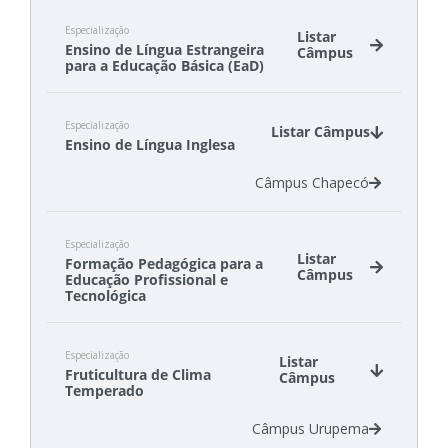
Especialização
Listar
Ensino de Língua Estrangeira
Câmpus
para a Educação Básica (EaD)
Câmpus Florianópolis-Continente
Especialização
Câmpus São José
Listar Câmpus
Ensino de Língua Inglesa
Câmpus Chapecó
Especialização
Listar
Formação Pedagógica para a
Câmpus
Educação Profissional e
Tecnológica
Polo Canelinha
Especialização
Polo Florianópolis
Listar
Fruticultura de Clima
Câmpus
Polo Otacílio Costa
Temperado
Polo Palhoça
Câmpus Urupema