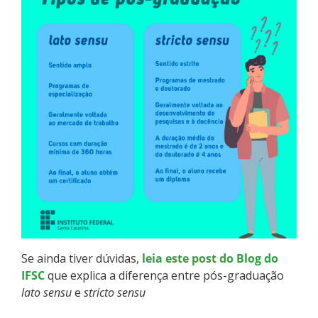
Como posso estudar no IFSC?
Calendário de inscrições
Processos Seletivos
Cotas
Orientações para comprovação de cotas
Inscrições e acompanhamento
Orientações para Matrícula
Se ainda tiver dúvidas,
leia este post do Blog do
IFSC
que explica a diferença entre pós-graduação
Estatísticas dos Processos Seletivos
lato sensu
e
stricto sensu
Cadastro de interesse