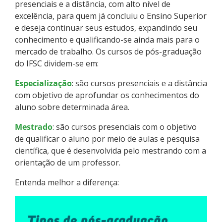
Pós-graduação
presenciais e a distância, com alto nível de
excelência, para quem já concluiu o Ensino Superior
e deseja continuar seus estudos, expandindo seu
Educação a Distância
conhecimento e qualificando-se ainda mais para o
mercado de trabalho. Os cursos de pós-graduação
Educação de Jovens e Adultos
do IFSC dividem-se em:
Transferências e retornos
Especialização
: são cursos presenciais e a distância
com objetivo de aprofundar os conhecimentos do
aluno sobre determinada área.
PartiuIF
Mestrado
: são cursos presenciais com o objetivo
Parcerias
de qualificar o aluno por meio de aulas e pesquisa
científica, que é desenvolvida pelo mestrando com a
orientação de um professor.
Processo de Inscrição
Entenda melhor a diferença:
Resultados