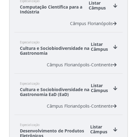
Especialização
Câmpus Garopaba
Listar
Computação Científica para a
Câmpus
Câmpus Itajaí
Indústria
Câmpus Florianópolis
Especialização
Listar
Cultura e Sociobiodiversidade na
Câmpus
Gastronomia
Câmpus Florianópolis-Continente
Especialização
Listar
Cultura e Sociobiodiversidade na
Câmpus
Gastronomia EaD (EaD)
Câmpus Florianópolis-Continente
Especialização
Listar
Desenvolvimento de Produtos
Câmpus
Eletrônicos