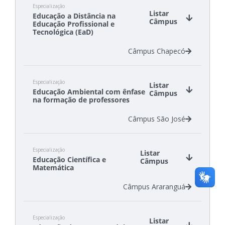
Especialização
Câmpus Chapecó
Listar
Educação a Distância na
Câmpus Criciúma
Câmpus
Educação Profissional e
Câmpus Gaspar
Tecnológica (EaD)
Câmpus São Carlos
Câmpus Chapecó
Câmpus São Lourenço do Oeste
Câmpus Tubarão
Especialização
Listar
Educação Ambiental com ênfase
Câmpus
na formação de professores
Câmpus São José
Especialização
Listar
Educação Científica e
Câmpus
Matemática
Câmpus Araranguá
Especialização
Listar