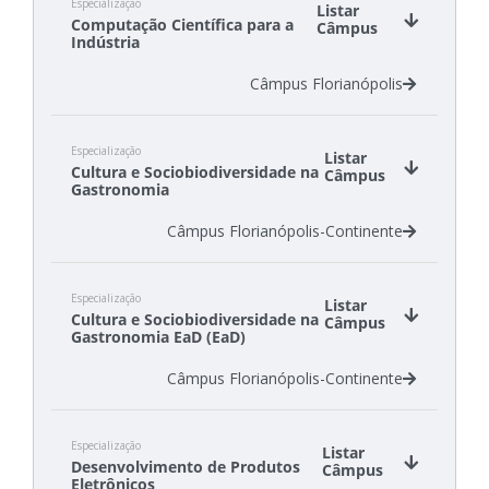
Especialização
Câmpus Garopaba
Listar
Computação Científica para a
Câmpus
Câmpus Itajaí
Indústria
Câmpus Florianópolis
Especialização
Listar
Cultura e Sociobiodiversidade na
Câmpus
Gastronomia
Câmpus Florianópolis-Continente
Especialização
Listar
Cultura e Sociobiodiversidade na
Câmpus
Gastronomia EaD (EaD)
Câmpus Florianópolis-Continente
Especialização
Listar
Desenvolvimento de Produtos
Câmpus
Eletrônicos