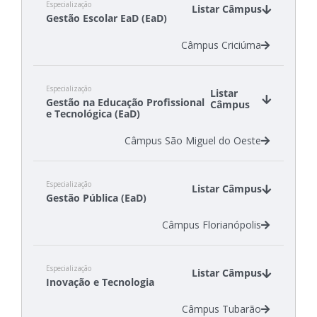
Especialização
Câmpus Tubarão
Listar Câmpus
Gestão Escolar EaD (EaD)
Câmpus Criciúma
Especialização
Listar
Gestão na Educação Profissional
Câmpus
e Tecnológica (EaD)
Câmpus São Miguel do Oeste
Especialização
Listar Câmpus
Gestão Pública (EaD)
Câmpus Florianópolis
Especialização
Listar Câmpus
Inovação e Tecnologia
Câmpus Tubarão