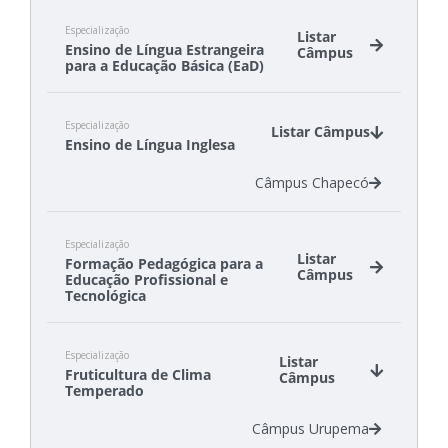
Especialização
Listar
Ensino de Língua Estrangeira
Câmpus
para a Educação Básica (EaD)
Câmpus Florianópolis-Continente
Especialização
Câmpus São José
Listar Câmpus
Ensino de Língua Inglesa
Câmpus Chapecó
Especialização
Listar
Formação Pedagógica para a
Câmpus
Educação Profissional e
Tecnológica
Polo Canelinha
Especialização
Polo Florianópolis
Listar
Fruticultura de Clima
Câmpus
Polo Otacílio Costa
Temperado
Polo Palhoça
Câmpus Urupema