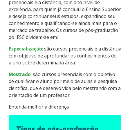
Pós-graduação
presenciais e a distância, com alto nível de
excelência, para quem já concluiu o Ensino Superior
e deseja continuar seus estudos, expandindo seu
Educação a Distância
conhecimento e qualificando-se ainda mais para o
mercado de trabalho. Os cursos de pós-graduação
Educação de Jovens e Adultos
do IFSC dividem-se em:
Transferências e retornos
Especialização
: são cursos presenciais e a distância
com objetivo de aprofundar os conhecimentos do
aluno sobre determinada área.
PartiuIF
Mestrado
: são cursos presenciais com o objetivo
Parcerias
de qualificar o aluno por meio de aulas e pesquisa
científica, que é desenvolvida pelo mestrando com a
orientação de um professor.
Processo de Inscrição
Entenda melhor a diferença:
Resultados