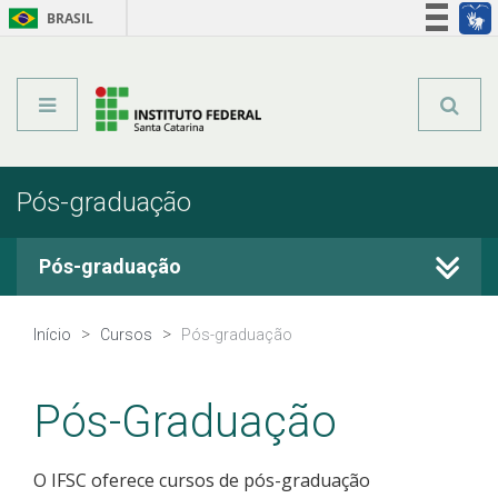
BRASIL
Órgãos do Governo
Acesso à informação
Legislação
Pós-graduação
Pós-graduação
Cursos Técnicos
Início
Cursos
Pós-graduação
Graduação
Pós-Graduação
Qualificação Profissional
O IFSC oferece cursos de pós-graduação