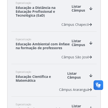
Especialização
Câmpus Chapecó
Listar
Educação a Distância na
Câmpus Criciúma
Câmpus
Educação Profissional e
Câmpus Gaspar
Tecnológica (EaD)
Câmpus São Carlos
Câmpus Chapecó
Câmpus São Lourenço do Oeste
Câmpus Tubarão
Especialização
Listar
Educação Ambiental com ênfase
Câmpus
na formação de professores
Câmpus São José
Especialização
Listar
Educação Científica e
Câmpus
Matemática
Câmpus Araranguá
Especialização
Listar