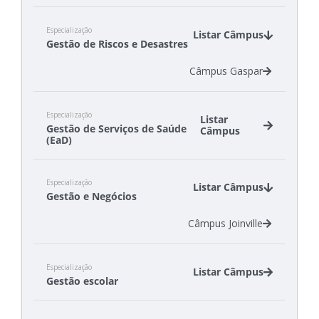
Especialização
Listar Câmpus
Gestão de Riscos e Desastres
Câmpus Gaspar
Especialização
Listar
Gestão de Serviços de Saúde
Câmpus
(EaD)
Câmpus Florianópolis
Especialização
Câmpus Itajaí
Listar Câmpus
Gestão e Negócios
Câmpus Lages
Câmpus São Carlos
Câmpus Joinville
Câmpus São Miguel do Oeste
Especialização
Listar Câmpus
Gestão escolar
Câmpus Lages