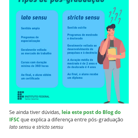
Como posso estudar no IFSC?
Calendário de inscrições
Processos Seletivos
Cotas
Orientações para comprovação de cotas
Inscrições e acompanhamento
Orientações para Matrícula
Se ainda tiver dúvidas,
leia este post do Blog do
IFSC
que explica a diferença entre pós-graduação
Estatísticas dos Processos Seletivos
lato sensu
e
stricto sensu
Cadastro de interesse