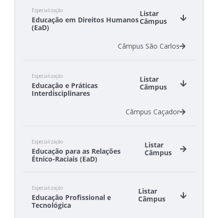
Especialização
Listar
Educação em Direitos Humanos
Câmpus
(EaD)
Câmpus São Carlos
Especialização
Listar
Educação e Práticas
Câmpus
Interdisciplinares
Câmpus Caçador
Especialização
Listar
Educação para as Relações
Câmpus
Étnico-Raciais (EaD)
Câmpus São Lourenço do Oeste
Especialização
Câmpus São Miguel do Oeste
Listar
Educação Profissional e
Câmpus
Tecnológica