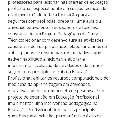
professores para lecionar nas ofertas de educação
Como posso estudar no IFSC?
profissional, especialmente em cursos técnicos de
nível médio. O aluno terá formação para as
Calendário de inscrições
seguintes competências: preparar uma aula ou
atividade equivalente, seus saberes e fazeres,
constante de um Projeto Pedagógico de Curso
Processos Seletivos
Técnico; lecionar com desenvoltura as atividades
constantes de sua preparação; elaborar planos de
Cotas
aula e planos de ensino para as unidades a que
estiver habilitado a lecionar; elaborar e
Orientações para comprovação de cotas
implementar avaliação de atividades e de alunos
segundo os princípios gerais da Educação
Inscrições e acompanhamento
Profissional; aplicar os recursos computacionais de
mediação da aprendizagem em atividades
Orientações para Matrícula
educativas; planejar um projeto de pesquisa e um
projeto de extensão em Educação Profissional;
implementar uma intervenção pedagógica na
Estatísticas dos Processos Seletivos
Educação Profissional; dominar as principais
questões para inclusão, permanência e êxito de
Cadastro de interesse