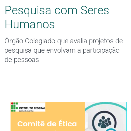
Pendências, emendas e notificação
Pesquisa com Seres
Calendário de reuniões
Humanos
Legislações
Órgão Colegiado que avalia projetos de
Capacitações
pesquisa que envolvam a participação
de pessoas
Plataforma Brasil
Contato
Dúvidas frequentes