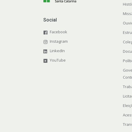
Histó
Miss
Social
Ouvi
Facebook
Estr
Instagram
Cole
LinkedIn
Docu
YouTube
Polít
Gove
Cont
Trab
Licit
Elei
Aces
Tran