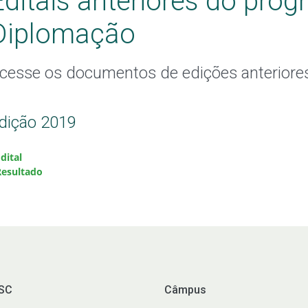
Editais anteriores do pro
Diplomação
cesse os documentos de edições anteriore
dição 2019
Edital
Resultado
FSC
Câmpus