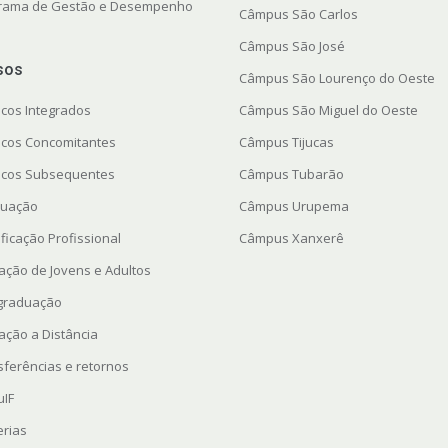
rama de Gestão e Desempenho
Câmpus São Carlos
Câmpus São José
sos
Câmpus São Lourenço do Oeste
icos Integrados
Câmpus São Miguel do Oeste
icos Concomitantes
Câmpus Tijucas
icos Subsequentes
Câmpus Tubarão
uação
Câmpus Urupema
ficação Profissional
Câmpus Xanxerê
ação de Jovens e Adultos
graduação
ação a Distância
sferências e retornos
uIF
erias