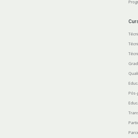
Prog
Cur
Técn
Técn
Técn
Grad
Quali
Educ
Pós-
Educ
Tran
Parti
Parc