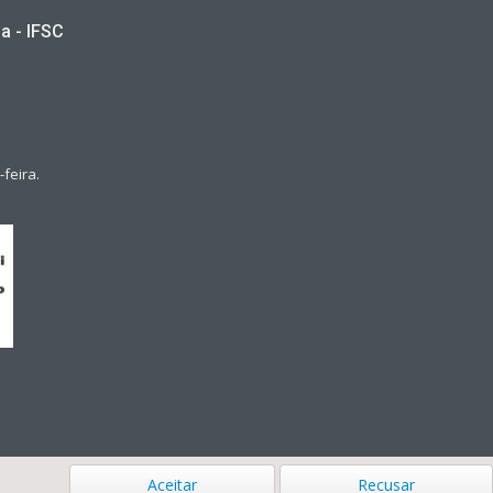
a - IFSC
feira.
Aceitar
Recusar