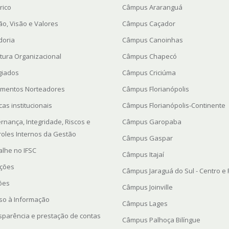
rico
Câmpus Araranguá
ão, Visão e Valores
Câmpus Caçador
doria
Câmpus Canoinhas
utura Organizacional
Câmpus Chapecó
giados
Câmpus Criciúma
mentos Norteadores
Câmpus Florianópolis
icas institucionais
Câmpus Florianópolis-Continente
rnança, Integridade, Riscos e
Câmpus Garopaba
roles Internos da Gestão
Câmpus Gaspar
alhe no IFSC
Câmpus Itajaí
ações
Câmpus Jaraguá do Sul - Centro e
ções
Câmpus Joinville
so à Informação
Câmpus Lages
sparência e prestação de contas
Câmpus Palhoça Bilíngue