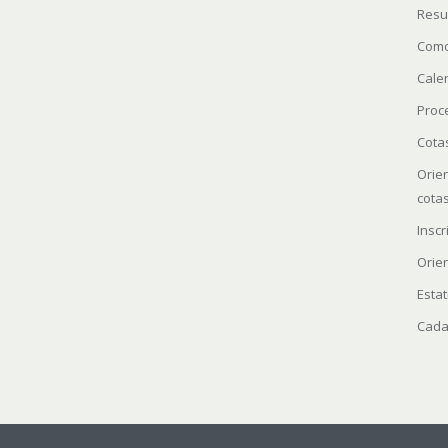
Resu
Como
Cale
Proc
Cota
Orie
cota
Insc
Orie
Estat
Cada