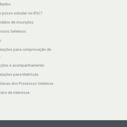
ltados
 posso estudar no IFSC?
ndário de inscrições
essos Seletivos
s
ntações para comprovação de
s
rições e acompanhamento
ntações para Matrícula
ísticas dos Processos Seletivos
stro de interesse