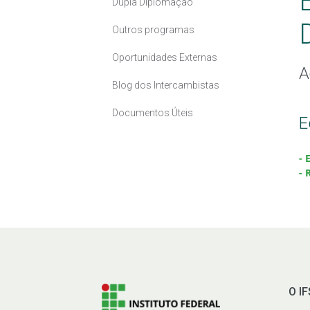
Dupla Diplomação
Outros programas
Oportunidades Externas
A
Blog dos Intercambistas
Documentos Úteis
E
- 
- 
O I