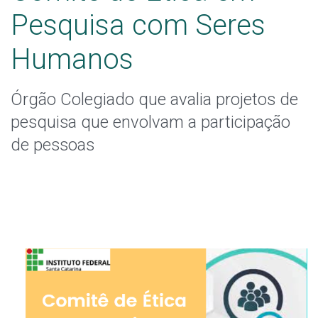
Pendências, emendas e notificação
Pesquisa com Seres
Calendário de reuniões
Humanos
Legislações
Órgão Colegiado que avalia projetos de
Capacitações
pesquisa que envolvam a participação
de pessoas
Plataforma Brasil
Contato
Dúvidas frequentes