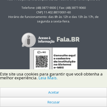
Telefone: (48) 3877-9000 | Fax: (48) 3877-9060
CNPJ 11.402.887/0001-60
Horário de funcionamento: das 8h às 12h e das 13h às 17h, de
segunda a sexta-feira.
Este site usa cookies para garantir que você obtenha a
melhor experiência.
Leia Mais.
Aceitar
Copyright © 2022 Instituto Federal de Santa Catarina IFSC
Todos os Direitos Reservados.
Recusar