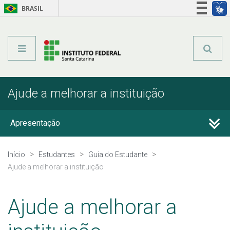
BRASIL
Órgãos do Governo
Acesso à informação
Legislação
Ajude a melhorar a instituição
Apresentação
Sobre o IFSC
Início
Estudantes
Guia do Estudante
Ajude a melhorar a instituição
Entenda seu curso
Ajude a melhorar a
Normas