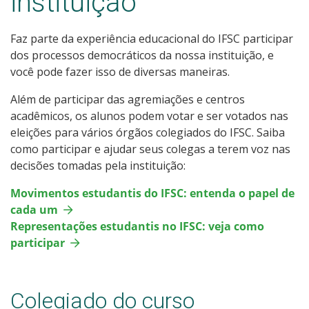
instituição
Biblioteca
Faz parte da experiência educacional do IFSC participar
Apoio aos estudantes
dos processos democráticos da nossa instituição, e
você pode fazer isso de diversas maneiras.
Portal do aluno
Além de participar das agremiações e centros
Oportunidades
acadêmicos, os alunos podem votar e ser votados nas
eleições para vários órgãos colegiados do IFSC. Saiba
como participar e ajudar seus colegas a terem voz nas
Como se informar
decisões tomadas pela instituição:
Documentos importantes
Movimentos estudantis do IFSC: entenda o papel de
cada um
Links úteis
Representações estudantis no IFSC: veja como
participar
Ajude a melhorar a instituição
Colegiado do curso
Fale conosco