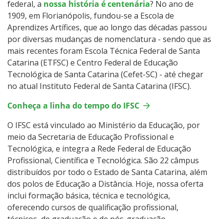
Biblioteca
federal, a
nossa história é centenária
? No ano de
1909, em Florianópolis, fundou-se a Escola de
Aprendizes Artífices, que ao longo das décadas passou
Apoio aos estudantes
por diversas mudanças de nomenclatura - sendo que as
mais recentes foram Escola Técnica Federal de Santa
Portal do aluno
Catarina (ETFSC) e Centro Federal de Educação
Tecnológica de Santa Catarina (Cefet-SC) - até chegar
Oportunidades
no atual Instituto Federal de Santa Catarina (IFSC).
Conheça a linha do tempo do IFSC
Como se informar
O IFSC está vinculado ao Ministério da Educação, por
Documentos importantes
meio da Secretaria de Educação Profissional e
Tecnológica, e integra a Rede Federal de Educação
Links úteis
Profissional, Científica e Tecnológica. São 22 câmpus
distribuídos por todo o Estado de Santa Catarina, além
Ajude a melhorar a instituição
dos polos de Educação a Distância. Hoje, nossa oferta
inclui formação básica, técnica e tecnológica,
oferecendo cursos de qualificação profissional,
Fale conosco
técnicos, de graduação e de pós-graduação.