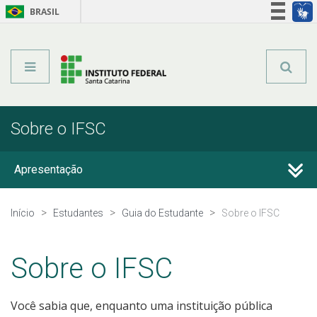
BRASIL
Órgãos do Governo
Acesso à informação
Legislação
Sobre o IFSC
Apresentação
Sobre o IFSC
Início
Estudantes
Guia do Estudante
Sobre o IFSC
Entenda seu curso
Sobre o IFSC
Normas
Você sabia que, enquanto uma instituição pública