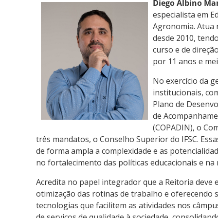
Diego Albino Ma
especialista em E
Agronomia. Atua n
desde 2010, tend
curso e de direç
por 11 anos e mei
No exercício da g
institucionais, c
Plano de Desenvol
de Acompanhament
(COPADIN), o Comi
três mandatos, o Conselho Superior do IFSC. Ess
de forma ampla a complexidade e as potencialidad
no fortalecimento das políticas educacionais e na
Acredita no papel integrador que a Reitoria dev
otimização das rotinas de trabalho e oferecendo 
tecnologias que facilitem as atividades nos câmpu
de serviços de qualidade à sociedade, consolidand