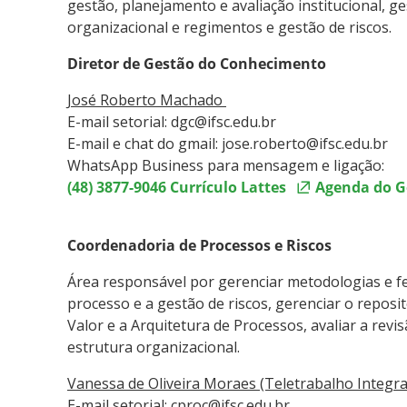
gestão, planejamento e avaliação institucional, g
organizacional e regimentos e gestão de riscos.
Diretor de Gestão do Conhecimento
José Roberto Machado
E-mail setorial: dgc@ifsc.edu.br
E-mail e chat do gmail: jose.roberto@ifsc.edu.br
WhatsApp Business para mensagem e ligação:
(48) 3877-9046
Currículo Lattes
Agenda do G
Coordenadoria de Processos e Riscos
Área responsável por gerenciar metodologias e fe
processo e a gestão de riscos, gerenciar o reposit
Valor e a Arquitetura de Processos, avaliar a revi
estrutura organizacional.
Vanessa de Oliveira Moraes (Teletrabalho Integra
E-mail setorial: cproc@ifsc.edu.br