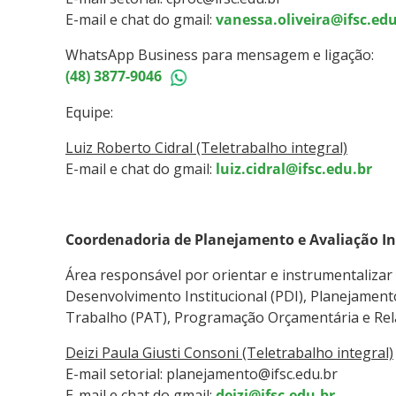
E-mail e chat do gmail:
vanessa.oliveira@ifsc.edu
WhatsApp Business para mensagem e ligação:
(48) 3877-9046
Equipe:
Luiz Roberto Cidral (Teletrabalho integral)
E-mail e chat do gmail:
luiz.cidral@ifsc.edu.br
Coordenadoria de Planejamento e Avaliação In
Área responsável por orientar e instrumentalizar 
Desenvolvimento Institucional (PDI), Planejamento
Trabalho (PAT), Programação Orçamentária e Rela
Deizi Paula Giusti Consoni (Teletrabalho integral)
E-mail setorial: planejamento@ifsc.edu.br
E-mail e chat do gmail:
deizi@ifsc.edu.br