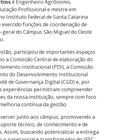
rtins
é Engenheiro Agrônomo,
ducação Profissional e mestre em
o Instituto Federal de Santa Catarina
o exercido funções de coordenação de
ão-geral do Câmpus São Miguel do Oeste
o.
estão, participou de importantes espaços
omo a Comissão Central de elaboração do
vimento Institucional (PDI), a Comissão
o do Desenvolvimento Institucional
tê de Governança Digital (CGD) e, por
as experiências permitiram compreender
es da nossa instituição, sempre com foco
 melhoria contínua da gestão.
e exercer junto aos câmpus, promovendo a
suporte técnico, de conhecimento e de
s. Assim, buscando potencializar a entrega
o o papel social e transformador do IFSC.