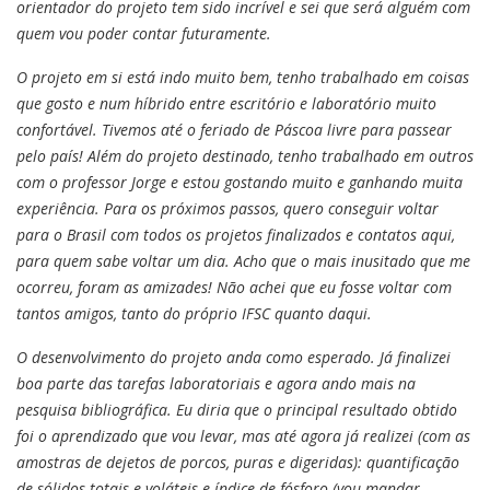
orientador do projeto tem sido incrível e sei que será alguém com
quem vou poder contar futuramente.
O projeto em si está indo muito bem, tenho trabalhado em coisas
que gosto e num híbrido entre escritório e laboratório muito
confortável. Tivemos até o feriado de Páscoa livre para passear
pelo país! Além do projeto destinado, tenho trabalhado em outros
com o professor Jorge e estou gostando muito e ganhando muita
experiência. Para os próximos passos, quero conseguir voltar
para o Brasil com todos os projetos finalizados e contatos aqui,
para quem sabe voltar um dia. Acho que o mais inusitado que me
ocorreu, foram as amizades! Não achei que eu fosse voltar com
tantos amigos, tanto do próprio IFSC quanto daqui.
O desenvolvimento do projeto anda como esperado. Já finalizei
boa parte das tarefas laboratoriais e agora ando mais na
pesquisa bibliográfica. Eu diria que o principal resultado obtido
foi o aprendizado que vou levar, mas até agora já realizei (com as
amostras de dejetos de porcos, puras e digeridas): quantificação
de sólidos totais e voláteis e índice de fósforo (vou mandar