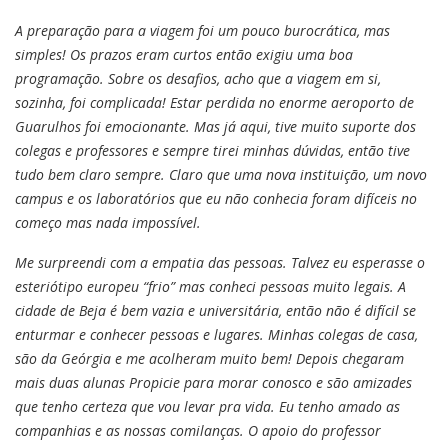
A preparação para a viagem foi um pouco burocrática, mas
simples! Os prazos eram curtos então exigiu uma boa
programação. Sobre os desafios, acho que a viagem em si,
sozinha, foi complicada! Estar perdida no enorme aeroporto de
Guarulhos foi emocionante. Mas já aqui, tive muito suporte dos
colegas e professores e sempre tirei minhas dúvidas, então tive
tudo bem claro sempre. Claro que uma nova instituição, um novo
campus e os laboratórios que eu não conhecia foram difíceis no
começo mas nada impossível.
Me surpreendi com a empatia das pessoas. Talvez eu esperasse o
esteriótipo europeu “frio” mas conheci pessoas muito legais. A
cidade de Beja é bem vazia e universitária, então não é difícil se
enturmar e conhecer pessoas e lugares. Minhas colegas de casa,
são da Geórgia e me acolheram muito bem! Depois chegaram
mais duas alunas Propicie para morar conosco e são amizades
que tenho certeza que vou levar pra vida. Eu tenho amado as
companhias e as nossas comilanças. O apoio do professor