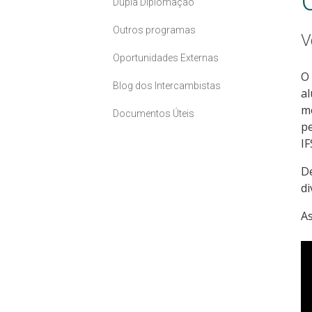
Dupla Diplomação
Outros programas
V
Oportunidades Externas
O
Blog dos Intercambistas
al
m
Documentos Úteis
p
IF
D
di
As