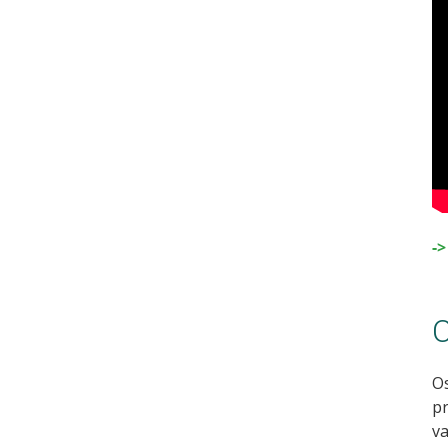
-
C
O
pr
va