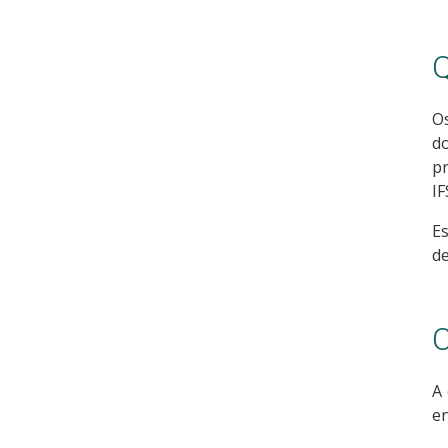
Q
Os
do
p
IF
Es
de
C
A 
en