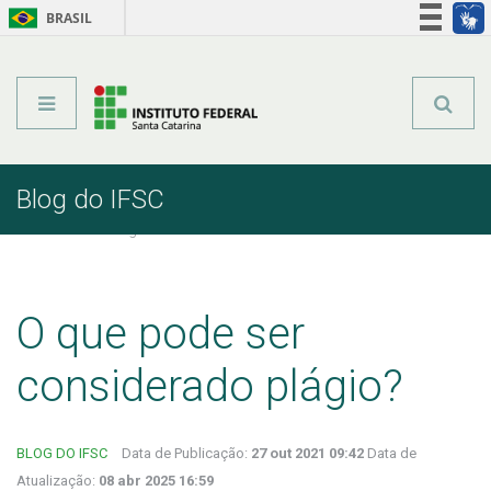
BRASIL
Órgãos do Governo
Acesso à informação
Legislação
Blog do IFSC
Início
Comunicação
Blog do IFSC
Posts Blog do IFSC
O que pode ser
considerado plágio?
BLOG DO IFSC
Data de Publicação:
27 out 2021 09:42
Data de
Atualização:
08 abr 2025 16:59