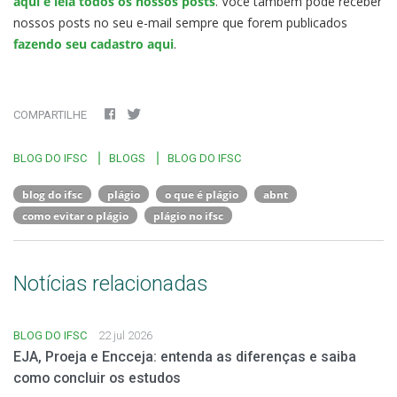
aqui e leia todos os nossos posts
. Você também pode receber
nossos posts no seu e-mail sempre que forem publicados
fazendo seu cadastro aqui
.
COMPARTILHE
BLOG DO IFSC
BLOGS
BLOG DO IFSC
blog do ifsc
plágio
o que é plágio
abnt
como evitar o plágio
plágio no ifsc
Notícias relacionadas
BLOG DO IFSC
22 jul 2026
EJA, Proeja e Encceja: entenda as diferenças e saiba
como concluir os estudos