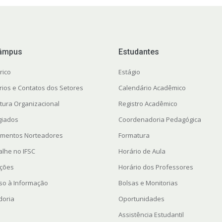
âmpus
Estudantes
rico
Estágio
rios e Contatos dos Setores
Calendário Acadêmico
utura Organizacional
Registro Acadêmico
giados
Coordenadoria Pedagógica
mentos Norteadores
Formatura
alhe no IFSC
Horário de Aula
ações
Horário dos Professores
so à Informação
Bolsas e Monitorias
doria
Oportunidades
Assistência Estudantil