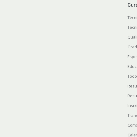
Cur
Técn
Técn
Quali
Grad
Espe
Educ
Todo
Resu
Resu
Insc
Tran
Como
Cale