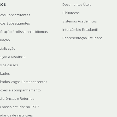
sos
Documentos Úteis
Bibliotecas
icos Concomitantes
Sistemas Acadêmicos
icos Subsequentes
Intercâmbio Estudantil
ficação Profissional e Idiomas
Representação Estudantil
uação
cialização
ação a Distância
s os cursos
ltados
ltados Vagas Remanescentes
rições e acompanhamento
sferências e Retornos
 posso estudar no IFSC?
ndários de inscrições