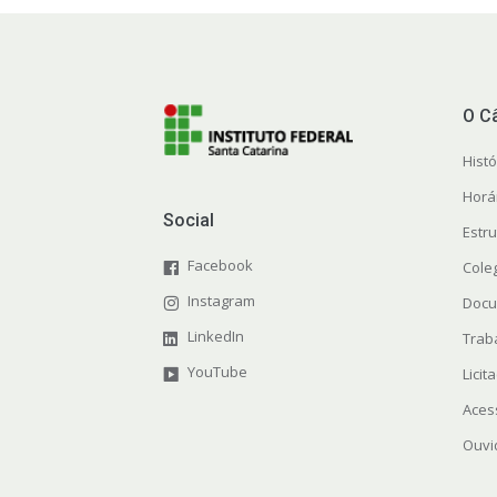
O C
Histó
Horá
Social
Estr
Facebook
Cole
Instagram
Docu
LinkedIn
Trab
YouTube
Licit
Aces
Ouvi