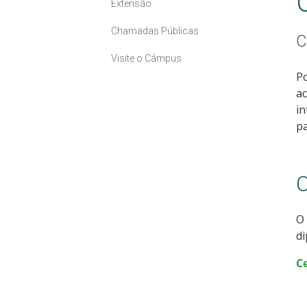
Extensão
Chamadas Públicas
C
Visite o Câmpus
Po
ac
in
pa
C
O 
di
Ce