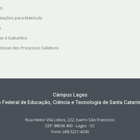
is
ntações para Matrícula
s
as e Gabaritos
ísticas dos Processos Seletivos
Câmpus Lages
to Federal de Educação, Ciência e Tecnologia de Santa Catarin
Rua Heitor Vila Lobos, 222, bairro São Francisco
CEP: 88506 400 - Lages - SC
Fone: (49) 3221-4200