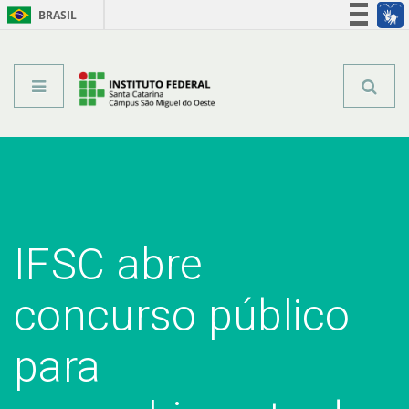
BRASIL
Órgãos do Governo
Acesso à informação
Legislação
IFSC abre
concurso público
para