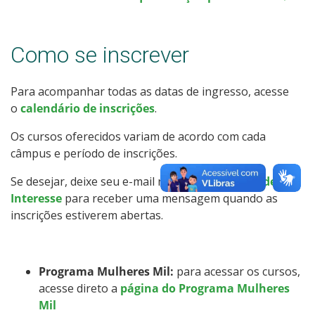
Calendário de inscrições
Como se inscrever
Processos Seletivos
Cotas
Para acompanhar todas as datas de ingresso, acesse
o
calendário de inscrições
.
Inscrições e acompanhamento
Os cursos oferecidos variam de acordo com cada
câmpus e período de inscrições.
Orientações para Matrícula
Se desejar, deixe seu e-mail no nosso
Cadastro de
Interesse
para receber uma mensagem quando as
Transferências e Retornos
inscrições estiverem abertas.
Provas e Gabaritos
Programa Mulheres Mil:
para acessar os cursos,
Estatísticas dos Processos Seletivos
acesse direto a
página do Programa Mulheres
Mil