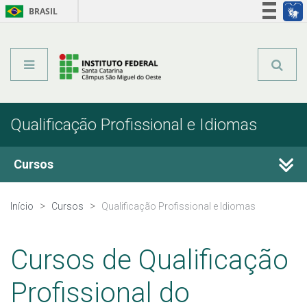
BRASIL
Órgãos do Governo
Acesso à informação
Legislação
Qualificação Profissional e Idiomas
Cursos
Técnicos Integrados
Início
Cursos
Qualificação Profissional e Idiomas
Técnicos Subsequentes
Cursos de Qualificação
Qualificação Profissional e Idiomas
Profissional do