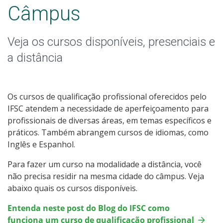
Graduação
Câmpus
Especialização
Veja os cursos disponíveis, presenciais e
Educação a Distância
a distância
Todos os cursos
Os cursos de qualificação profissional oferecidos pelo
IFSC atendem a necessidade de aperfeiçoamento para
profissionais de diversas áreas, em temas específicos e
Processo de Inscrição
práticos. Também abrangem cursos de idiomas, como
Inglês e Espanhol.
Resultados
Para fazer um curso na modalidade a distância, você
não precisa residir na mesma cidade do câmpus. Veja
Resultados das Vagas Remanescentes
abaixo quais os cursos disponíveis.
Entenda neste post do Blog do IFSC como
Como posso estudar no IFSC?
funciona um curso de qualificação profissional