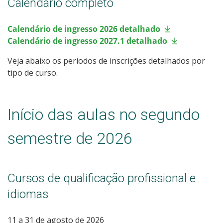
Calendário completo
Processos Seletivos
Calendário de ingresso 2026 detalhado
Cotas
Calendário de ingresso 2027.1 detalhado
Veja abaixo os períodos de inscrições detalhados por
Inscrições e acompanhamento
tipo de curso.
Orientações para Matrícula
Início das aulas no segundo
Transferências e Retornos
semestre de 2026
Provas e Gabaritos
Estatísticas dos Processos Seletivos
Cursos de qualificação profissional e
idiomas
11 a 31 de agosto de 2026