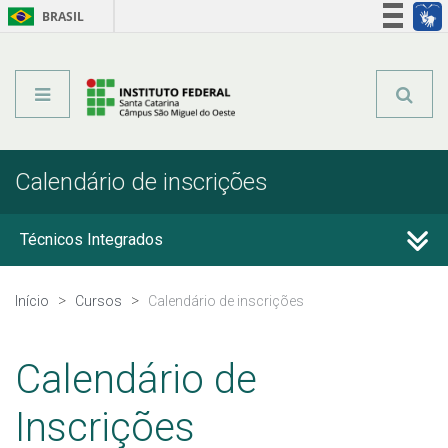
BRASIL
Órgãos do Governo
Acesso à informação
Legislação
Calendário de inscrições
Técnicos Integrados
Técnicos Subsequentes
Início
Cursos
Calendário de inscrições
Qualificação Profissional e Idiomas
Calendário de
Graduação
Inscrições