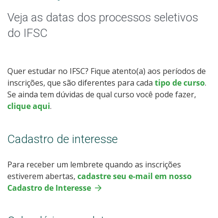
Especialização
Veja as datas dos processos seletivos
Educação a Distância
do IFSC
Todos os cursos
Quer estudar no IFSC? Fique atento(a) aos períodos de
inscrições, que são diferentes para cada
tipo de curso
.
Se ainda tem dúvidas de qual curso você pode fazer,
Processo de Inscrição
clique aqui
.
Resultados
Cadastro de interesse
Resultados das Vagas Remanescentes
Para receber um lembrete quando as inscrições
estiverem abertas,
cadastre seu e-mail em nosso
Como posso estudar no IFSC?
Cadastro de Interesse
Calendário de inscrições