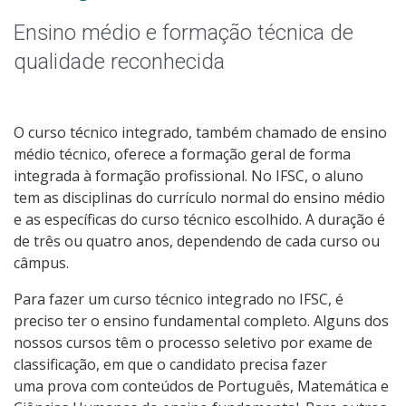
Graduação
Ensino médio e formação técnica de
Especialização
qualidade reconhecida
Educação a Distância
O curso técnico integrado, também chamado de ensino
Todos os cursos
médio técnico, oferece a formação geral de forma
integrada à formação profissional. No IFSC, o aluno
tem as disciplinas do currículo normal do ensino médio
e as específicas do curso técnico escolhido. A duração é
Processo de Inscrição
de três ou quatro anos, dependendo de cada curso ou
câmpus.
Resultados
Para fazer um curso técnico integrado no IFSC, é
preciso ter o ensino fundamental completo. Alguns dos
Resultados das Vagas Remanescentes
nossos cursos têm o processo seletivo por exame de
classificação, em que o candidato precisa fazer
Como posso estudar no IFSC?
uma prova com conteúdos de Português, Matemática e