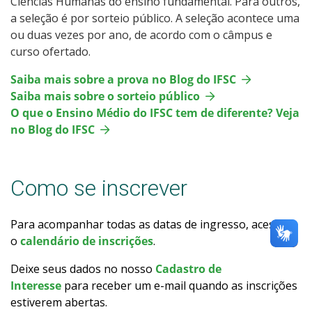
Ciências Humanas do ensino fundamental. Para outros,
Calendário de inscrições
a seleção é por sorteio público. A seleção acontece uma
ou duas vezes por ano, de acordo com o câmpus e
curso ofertado.
Processos Seletivos
Saiba mais sobre a prova no Blog do IFSC
Cotas
Saiba mais sobre o sorteio público
O que o Ensino Médio do IFSC tem de diferente? Veja
Inscrições e acompanhamento
no Blog do IFSC
Orientações para Matrícula
Como se inscrever
Transferências e Retornos
Para acompanhar todas as datas de ingresso, acesse
Provas e Gabaritos
o
calendário de inscrições
.
Deixe seus dados no nosso
Cadastro de
Estatísticas dos Processos Seletivos
Interesse
para receber um e-mail quando as inscrições
estiverem abertas.