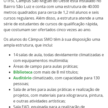
O IFSC Câmpus São Miguel do Oeste está instalado no
Colegiados
Bairro São Luiz e conta com uma estrutura de 40.000
metros quadrados para cerca de 1,2 mil alunos e seis
NDE de Cursos Superiores
cursos regulares. Além disso, a estrutura atende a uma
série de estudantes de cursos de qualificação rápida,
Editais internos
que costumam ser ofertados cinco vezes ao ano.
Os alunos do Câmpus SMO têm à sua disposição uma
Documentos Norteadores
ampla estrutura, que inclui:
Trabalhe no IFSC
14 salas de aula, todas devidamente climatizadas e
com equipamentos multimídia;
Licitações
Áreas de campo para aulas práticas;
Biblioteca
com mais de 8 mil títulos;
Acesso à Informação
Auditório
climatizado, com capacidade para 130
pessoas;
Sala de artes para aulas práticas e realização de
Ouvidoria
projetos, com materiais para xilogravura, pintura,
e outras atividades artísticas;
Sala EAD, equipada para a realização de