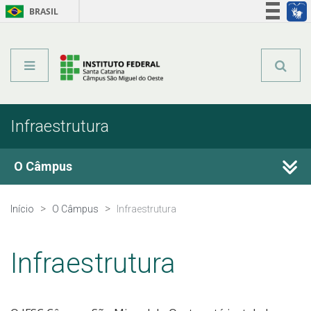
BRASIL
Órgãos do Governo
Acesso à informação
Legislação
Infraestrutura
O Câmpus
Histórico
Início
O Câmpus
Infraestrutura
Estrutura Organizacional
Infraestrutura
Infraestrutura