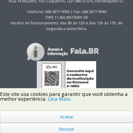
Rua 14 de Julho, 150, Coqueiros, CEP: 88075-010, Florianópolis-SC
Telefone: (48) 3877-9000 | Fax: (48) 3877-9060
CNPJ 11.402.887/0001-60
Horário de funcionamento: das 8h às 12h e das 13h às 17h, de
segunda a sexta-feira.
Este site usa cookies para garantir que você obtenha a
melhor experiência.
Leia Mais.
Aceitar
Copyright © 2022 Instituto Federal de Santa Catarina IFSC
Todos os Direitos Reservados.
Recusar