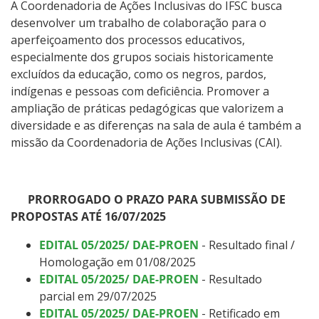
Auxílio-moradia
A Coordenadoria de Ações Inclusivas do IFSC busca
desenvolver um trabalho de colaboração para o
aperfeiçoamento dos processos educativos,
Apoio a eventos
especialmente dos grupos sociais historicamente
excluídos da educação, como os negros, pardos,
Dignidade Menstrual
indígenas e pessoas com deficiência. Promover a
ampliação de práticas pedagógicas que valorizem a
Ações Inclusivas
diversidade e as diferenças na sala de aula é também a
missão da Coordenadoria de Ações Inclusivas (CAI).
Contatos
PRORROGADO O PRAZO PARA SUBMISSÃO DE
PROPOSTAS ATÉ 16/07/2025
EDITAL 05/2025/ DAE-PROEN
- Resultado final /
Homologação em 01/08/2025
EDITAL 05/2025/ DAE-PROEN
- Resultado
parcial em 29/07/2025
EDITAL 05/2025/ DAE-PROEN
- Retificado em