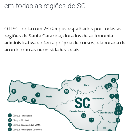
Câmpus Chapecó
em todas as regiões de SC
Câmpus Criciúma
O IFSC conta com 23 câmpus espalhados por todas as
Câmpus Florianópolis
regiões de Santa Catarina, dotados de autonomia
administrativa e oferta própria de cursos, elaborada de
Câmpus Florianópolis-Continente
acordo com as necessidades locais.
Câmpus Garopaba
Câmpus Gaspar
Câmpus Itajaí
Câmpus Jaraguá do Sul - Centro e Rau
Câmpus Joinville