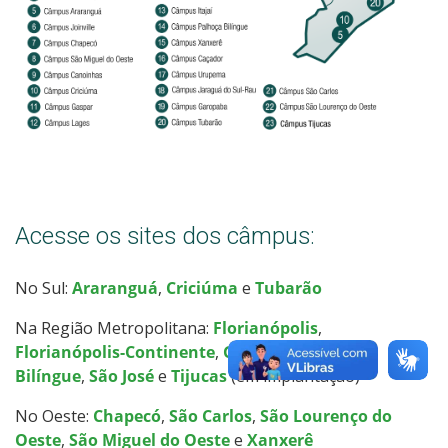
Câmpus Lages
Câmpus Palhoça Bilíngue
Câmpus São Carlos
Câmpus São José
Acesse os sites dos câmpus:
Câmpus São Lourenço do Oeste
No Sul:
Araranguá
,
Criciúma
e
Tubarão
Câmpus São Miguel do Oeste
Na Região Metropolitana:
Florianópolis
,
Câmpus Tijucas
Florianópolis-Continente
,
Garopaba
,
Palhoça
Bilíngue
,
São José
e
Tijucas
(em implantação)
Câmpus Tubarão
No Oeste:
Chapecó
,
São Carlos
,
São Lourenço do
Oeste
,
São Miguel do Oeste
e
Xanxerê