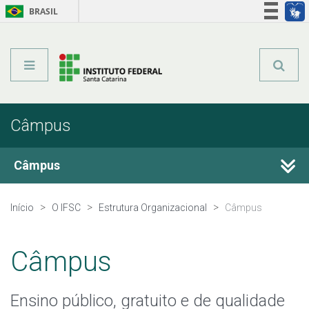
BRASIL
Órgãos do Governo
Acesso à informação
Legislação
Câmpus
Câmpus
Câmpus Araranguá
Início
O IFSC
Estrutura Organizacional
Câmpus
Câmpus Caçador
Câmpus
Câmpus Canoinhas
Ensino público, gratuito e de qualidade