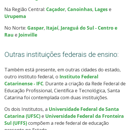
Câmpus Urupema
Na Região Central:
Caçador
,
Canoinhas
,
Lages
e
Urupema
Câmpus Xanxerê
No Norte:
Gaspar
,
Itajaí
,
Jaraguá do Sul - Centro e
Rau
e
Joinville
Outras instituições federais de ensino:
Também está presente, em outras cidades do estado,
outro instituto federal, o
Instituto Federal
Catarinense - IFC
. Durante a criação da Rede Federal de
Educação Profissional, Científica e Tecnológica, Santa
Catarina foi contemplada com duas instituições.
Os dois Institutos, a
Universidade Federal de Santa
Catarina (UFSC)
e
Universidade Federal da Fronteira
Sul (UFFS)
compõem a rede federal de educação
presente no Estado.