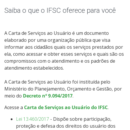
Planejamento
Saiba o que o IFSC oferece para você
Relatórios
Recomendações
A Carta de Serviços ao Usuário é um documento
elaborado por uma organização pública que visa
informar aos cidadãos quais os serviços prestados por
Carta de Serviços do IFSC
ela, como acessar e obter esses serviços e quais são os
compromissos com o atendimento e os padrões de
Capacitações
atendimento estabelecidos.
Campanhas de Divulgação
A Carta de Serviços ao Usuário foi instituída pelo
Ministério do Planejamento, Orçamento e Gestão, por
Perguntas Frequentes
meio do
Decreto nº 9.094/2017
.
Acesse a
Carta de Serviços ao Usuário do IFSC
.
Lei 13.460/2017
- Dispõe sobre participação,
proteção e defesa dos direitos do usuário dos