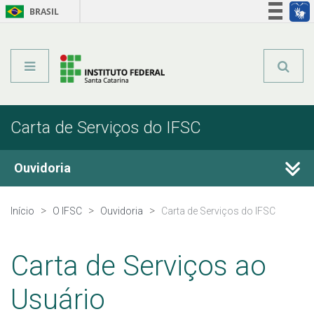
BRASIL
Órgãos do Governo
Acesso à informação
Legislação
Carta de Serviços do IFSC
Ouvidoria
Conheça a Ouvidoria
Início
O IFSC
Ouvidoria
Carta de Serviços do IFSC
Legislação e Normas
Carta de Serviços ao
Conselho de Usuários
Usuário