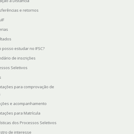
ação a Distância
sferências e retornos
uIF
erias
ltados
 posso estudar no IFSC?
ndário de inscrições
essos Seletivos
s
ntações para comprovação de
s
rições e acompanhamento
ntações para Matrícula
ísticas dos Processos Seletivos
stro de interesse