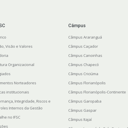
FSC
Câmpus
rico
Câmpus Araranguá
ão, Visão e Valores
Câmpus Caçador
doria
Câmpus Canoinhas
utura Organizacional
Câmpus Chapecó
giados
Câmpus Criciúma
mentos Norteadores
Câmpus Florianópolis
icas institucionais
Câmpus Florianópolis-Continente
rnança, Integridade, Riscos e
Câmpus Garopaba
roles Internos da Gestão
Câmpus Gaspar
alhe no IFSC
Câmpus Itajaí
ações