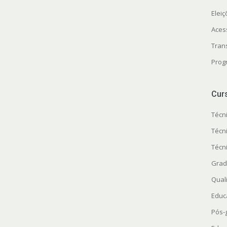
Elei
Aces
Tran
Prog
Cur
Técn
Técn
Técn
Grad
Quali
Educ
Pós-