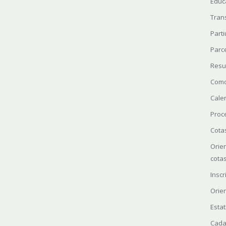
Educ
Tran
Parti
Parc
Resu
Como
Cale
Proc
Cota
Orie
cota
Insc
Orie
Estat
Cada