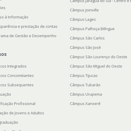
Câmpus Jaraguá do Sul - Centro e
ções
Câmpus Joinville
so à Informação
Câmpus Lages
sparência e prestação de contas
Câmpus Palhoça Bilíngue
rama de Gestão e Desempenho
Câmpus São Carlos
Câmpus São José
sos
Câmpus São Lourenço do Oeste
icos Integrados
Câmpus São Miguel do Oeste
icos Concomitantes
Câmpus Tijucas
icos Subsequentes
Câmpus Tubarão
uação
Câmpus Urupema
ficação Profissional
Câmpus Xanxerê
ação de Jovens e Adultos
graduação