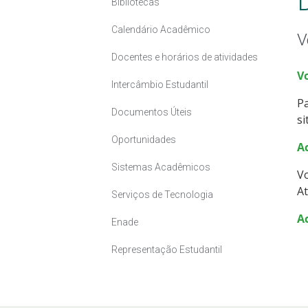
Bibliotecas
Calendário Acadêmico
V
Docentes e horários de atividades
V
Intercâmbio Estudantil
Pa
Documentos Úteis
si
Oportunidades
A
Sistemas Acadêmicos
Vo
At
Serviços de Tecnologia
A
Enade
Representação Estudantil