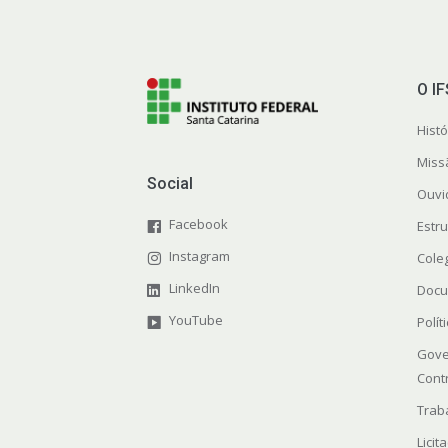
O I
Histó
Miss
Social
Ouvi
Facebook
Estr
Instagram
Cole
LinkedIn
Docu
YouTube
Polít
Gove
Cont
Trab
Licit